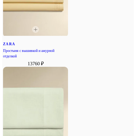
ZARA
Простыня с вышивкой и ажурной
отделкой
13760 ₽