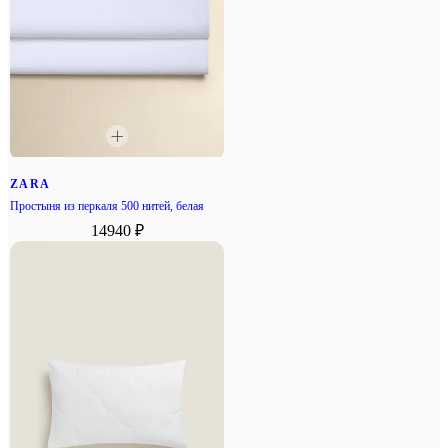
ZARA
Простыня из перкаля 500 нитей, белая
14940 ₽