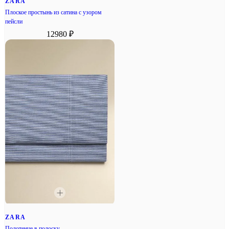
ZARA
Плоское простынь из сатина с узором
пейсли
12980 ₽
ZARA
Полотенце в полоску