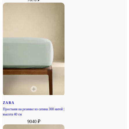
ZARA
Простыня на резинке из сатина 300 нитей |
высота 40 см
9040 ₽