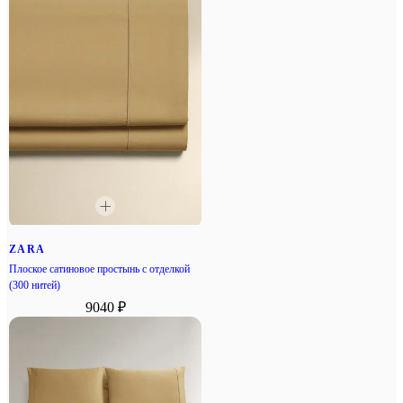
ZARA
Плоское сатиновое простынь с отделкой
(300 нитей)
9040 ₽