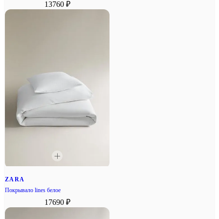
13760 ₽
ZARA
Покрывало lines белое
17690 ₽