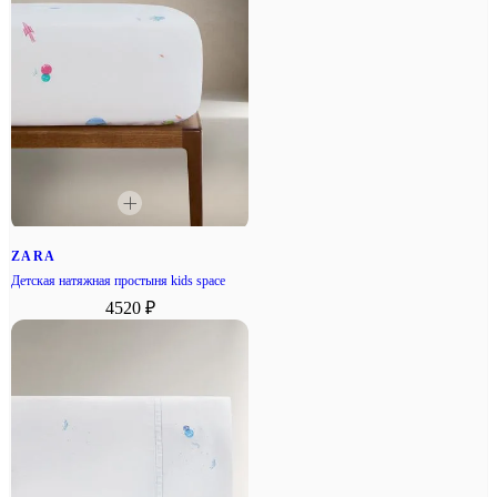
ZARA
Детская натяжная простыня kids space
4520 ₽