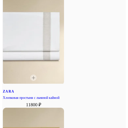
ZARA
Хлопковая простыня с льняной каймой
11800 ₽