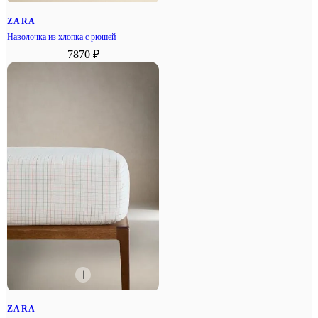
ZARA
Наволочка из хлопка с рюшей
7870 ₽
ZARA