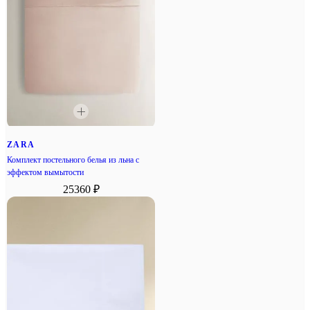
ZARA
Комплект постельного белья из льна с
эффектом вымытости
25360 ₽