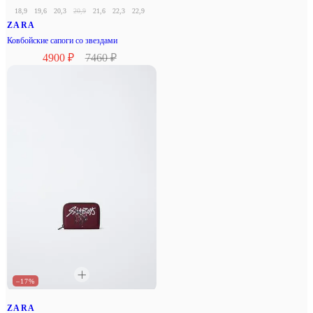
18,9
19,6
20,3
20,9
21,6
22,3
22,9
23,6
24,3
24,9
ZARA
Ковбойские сапоги со звездами
4900 ₽
7460 ₽
–17%
ZARA