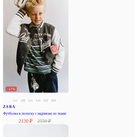
–17%
122
128
134
140
152
164
ZARA
Футболка в полоску с надписью из ткани
2130 ₽
2550 ₽