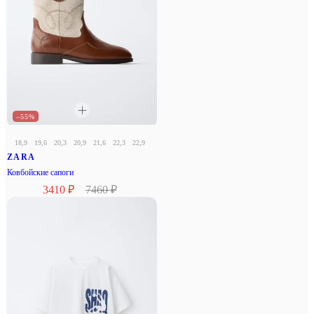
–55%
18,9
19,6
20,3
20,9
21,6
22,3
22,9
23,6
24,3
24,9
ZARA
Ковбойские сапоги
3410 ₽
7460 ₽