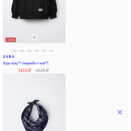
–25%
122
128
134
140
152
164
ZARA
Худи shaq™ shaquielle o´neal™
3410 ₽
4520 ₽