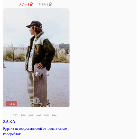
2770 ₽
3930 ₽
–31%
122
128
134
140
152
164
ZARA
Куртка из искусственной овчины в стиле
колор-блок