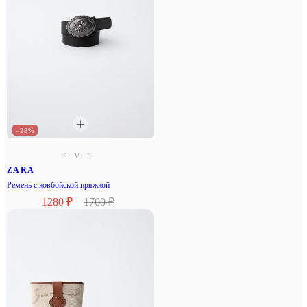
–28%
S
M
L
ZARA
Ремень с ковбойской пряжкой
1280 ₽
1760 ₽