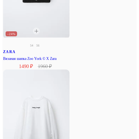
–24%
54
56
ZARA
Вязаная шапка Zoo York © X Zara
1490 ₽
1960 ₽