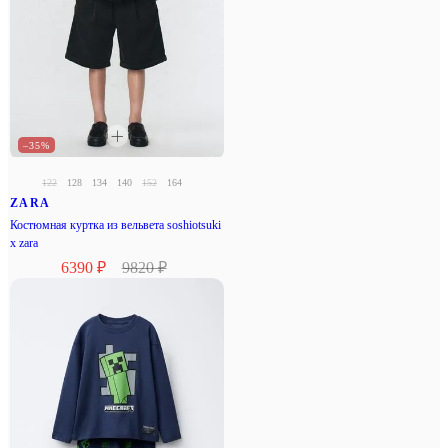
–35%
122
128
134
140
152
164
ZARA
Костюмная куртка из вельвета soshiotsuki
x zara
6390 ₽
9820 ₽