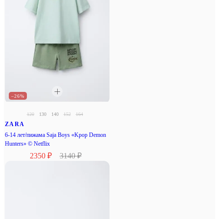
–26%
120
130
140
152
164
ZARA
6-14 лет/пижама Saja Boys «Kpop Demon
Hunters» © Netflix
2350 ₽
3140 ₽