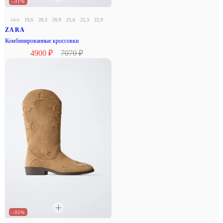
–31%
18,9
19,6
20,3
20,9
21,6
22,3
22,9
23,6
24,3
24,9
25,6
ZARA
Комбинированные кроссовки
4900 ₽
7070 ₽
–35%