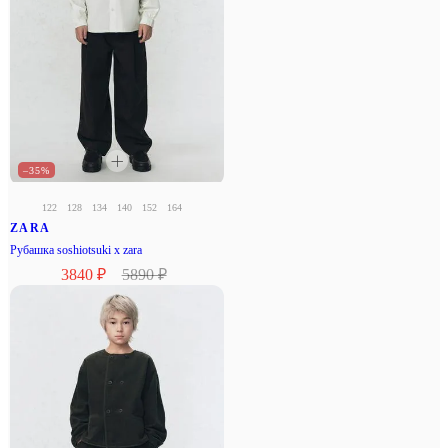
–35%
122
128
134
140
152
164
ZARA
Рубашка soshiotsuki x zara
3840 ₽
5890 ₽