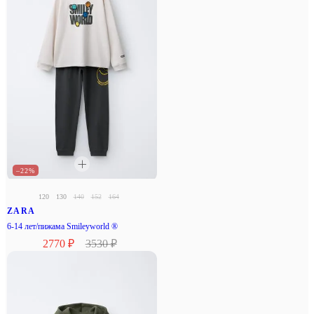
–22%
120
130
140
152
164
ZARA
6-14 лет/пижама Smileyworld ®
2770 ₽
3530 ₽