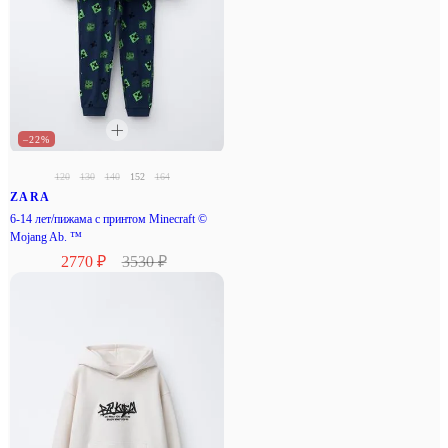
–22%
120
130
140
152
164
ZARA
6-14 лет/пижама с принтом Minecraft ©
Mojang Ab. ™
2770 ₽
3530 ₽