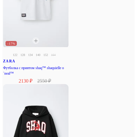
–17%
122
128
134
140
152
164
ZARA
Футболка с принтом shaq™ shaquielle o
´neal™
2130 ₽
2550 ₽