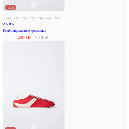
–31%
18,9
19,6
20,3
20,9
21,6
22,3
22,9
23,6
24,3
24,9
25,6
ZARA
Комбинированные кроссовки
4900 ₽
7070 ₽