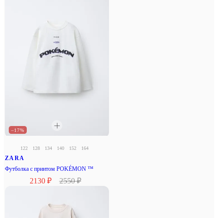
–17%
122
128
134
140
152
164
ZARA
Футболка с принтом POKÉMON ™
2130 ₽
2550 ₽