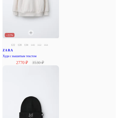
–22%
122
128
134
140
152
164
ZARA
Худи с вышитым текстом
2770 ₽
3530 ₽