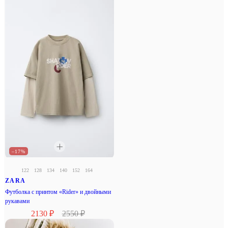
–17%
122
128
134
140
152
164
ZARA
Футболка с принтом «Rider» и двойными
рукавами
2130 ₽
2550 ₽