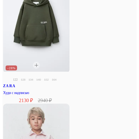
–28%
122
128
134
140
152
164
ZARA
Худи с надписью
2130 ₽
2940 ₽