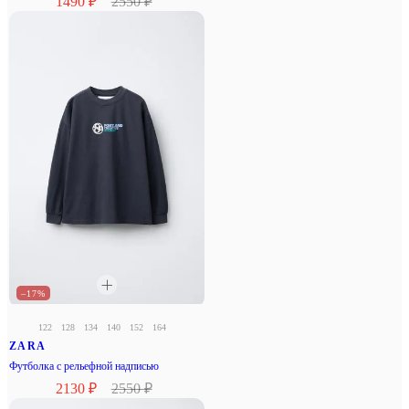
1490 ₽
2550 ₽
–17%
122
128
134
140
152
164
ZARA
Футболка с рельефной надписью
2130 ₽
2550 ₽