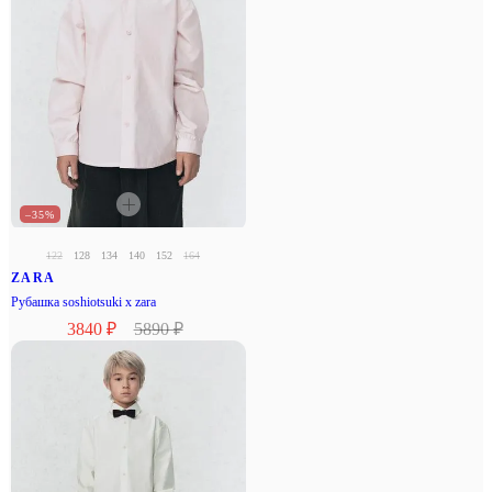
–35%
122
128
134
140
152
164
ZARA
Рубашка soshiotsuki x zara
3840 ₽
5890 ₽