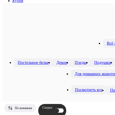
Кухня
Всё 
Постельное белье
Декор
Пледы
Подушки
Для домашних живот
Посмотреть все
Пр
Скидки
По новинкам