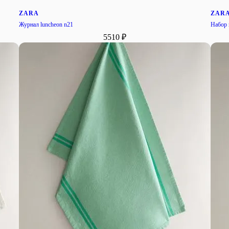
ZARA
ZAR
Журнал luncheon n21
Набор 
5510 ₽