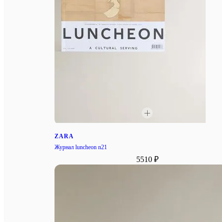
ZARA
Журнал luncheon n21
5510 ₽