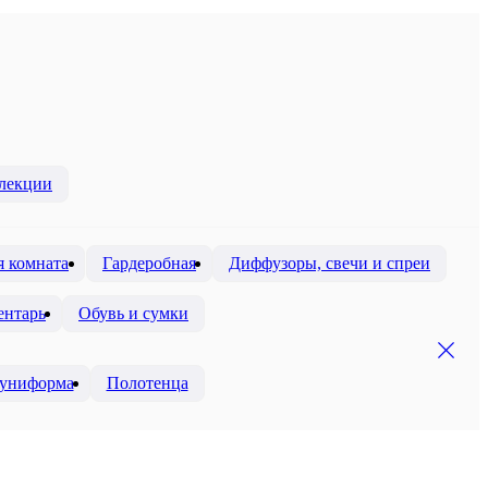
лекции
я комната
Гардеробная
Диффузоры, свечи и спреи
ентарь
Обувь и сумки
 униформа
Полотенца