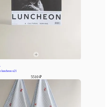
A
 luncheon n21
5510 ₽