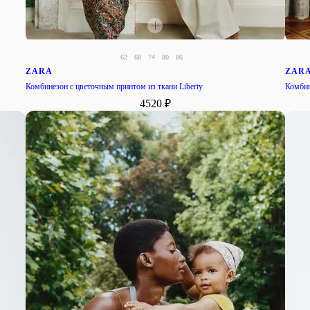
62
68
74
80
86
ZARA
ZAR
Комбинезон с цветочным принтом из ткани Liberty
Комбин
4520 ₽