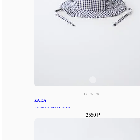
43
46
49
ZARA
Кепка в клетку гингем
2550 ₽