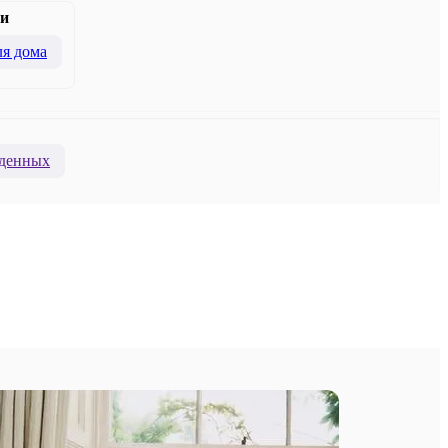
и
я дома
денных