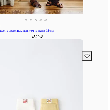
62
68
74
80
86
A
езон с цветочным принтом из ткани Liberty
4520 ₽