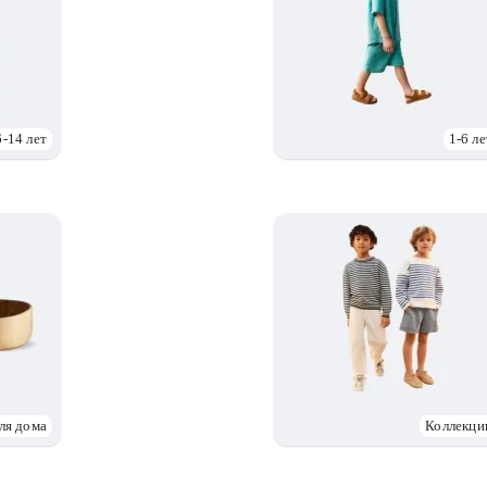
6-14 лет
1-6 ле
ля дома
Коллекци