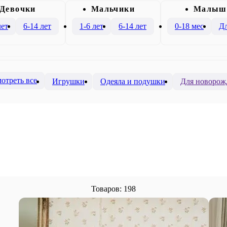
Девочки
Mальчики
Малыш
лет
6-14 лет
1-6 лет
6-14 лет
0-18 мес
Дл
отреть все
Игрушки
Одеяла и подушки
Для новорож
Товаров: 198