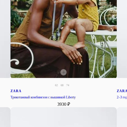
62
68
74
ZARA
ZAR
Трикотажный комбинезон с вышивкой Liberty
2–3 год
3930 ₽