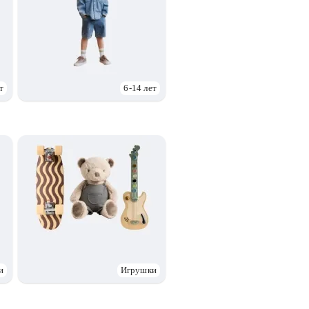
т
6-14 лет
и
Игрушки