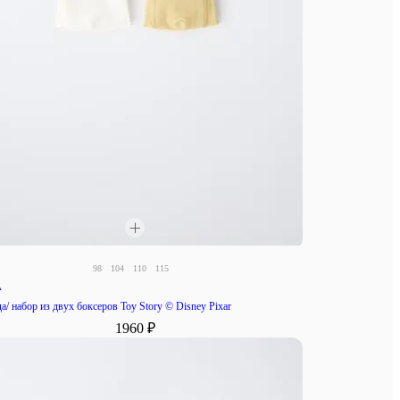
98
104
110
115
A
а/ набор из двух боксеров Toy Story © Disney Pixar
1960 ₽