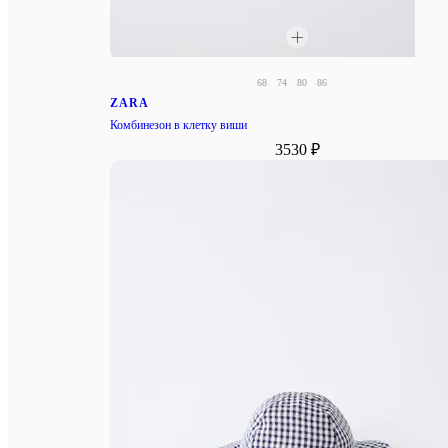
68
74
80
86
ZARA
Комбинезон в клетку виши
3530 ₽