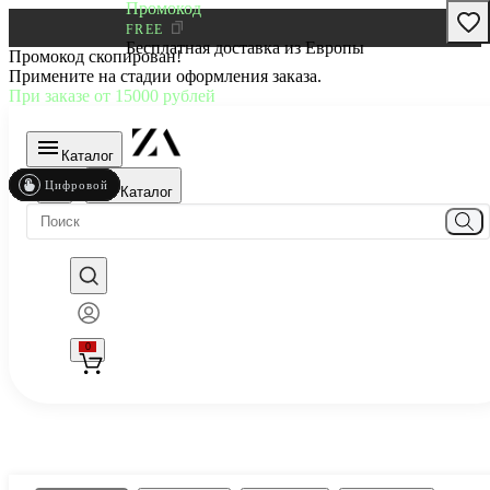
Промокод
FREE
Бесплатная доставка из Европы
Промокод скопирован!
Примените на стадии оформления заказа.
При заказе от 15000 рублей
Каталог
Цифровой
Цифровой
Цифровой
Цифровой
Цифровой
Цифровой
Цифровой
Каталог
0