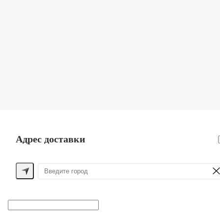
Поиск
ЖЕНСКОЕ
МУЖСКОЕ
ДЕТСКОЕ
ДЛЯ ДОМА
ПОМОЩЬ ПОКУПАТЕЛЮ
Способы оплаты
Обмен и возврат
Доставка
Контакты
Адрес доставки