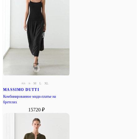
XS
S
M
L
XL
MASSIMO DUTTI
Комбинированное миди-платье на
бретелях
15720 ₽