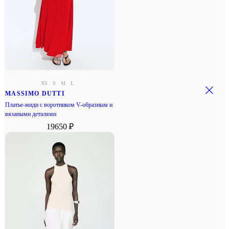
XS
S
M
L
MASSIMO DUTTI
Платье-миди с воротником V-образным и
вязаными деталями
19650 ₽