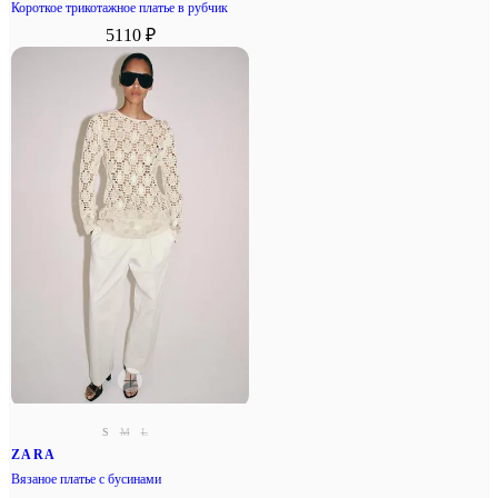
Короткое трикотажное платье в рубчик
5110 ₽
S
M
L
ZARA
Вязаное платье с бусинами