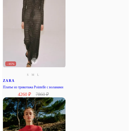
–46%
S
M
L
ZARA
Платье из трикотажа Pointelle с воланами
4260 ₽
7860 ₽