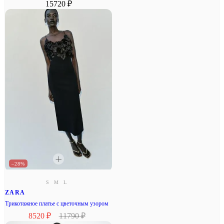
15720 ₽
–28%
S
M
L
ZARA
Трикотажное платье с цветочным узором
8520 ₽
11790 ₽