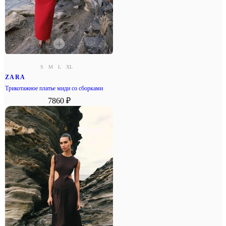
S
M
L
XL
ZARA
Трикотажное платье миди со сборками
7860 ₽