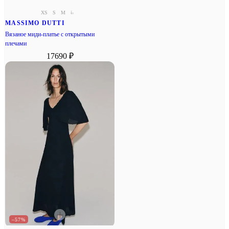
XS
S
M
L
MASSIMO DUTTI
Вязаное миди-платье с открытыми
плечами
17690 ₽
–57%