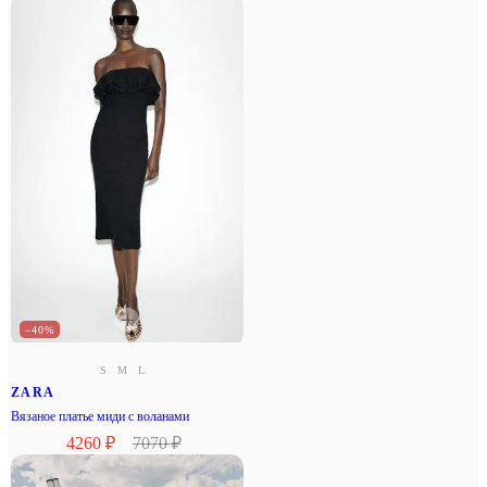
–40%
S
M
L
ZARA
Вязаное платье миди с воланами
4260 ₽
7070 ₽