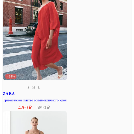
–28%
S
M
L
ZARA
Трикотажное платье асимметричного кроя
4260 ₽
5890 ₽