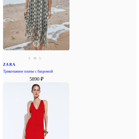
S
M
L
ZARA
Трикотажное платье с бахромой
5890 ₽