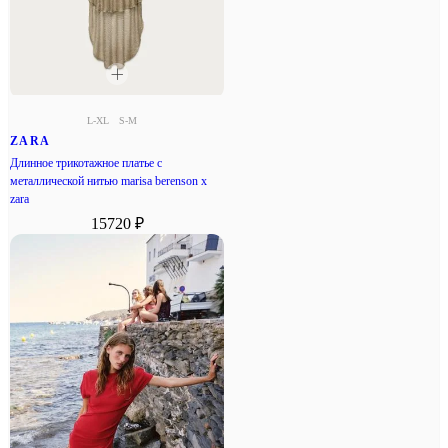
L-XL
S-M
ZARA
Длинное трикотажное платье с
металлической нитью marisa berenson x
zara
15720 ₽