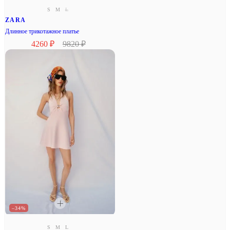
S
M
L
ZARA
Длинное трикотажное платье
4260 ₽
9820 ₽
–34%
S
M
L