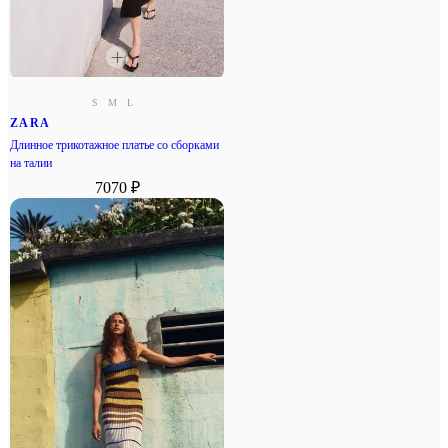
S
M
L
ZARA
Длинное трикотажное платье со сборками
на талии
7070 ₽