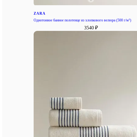
ZARA
Однотонное банное полотенце из хлопкового велюра (500 г/м²)
3540 ₽