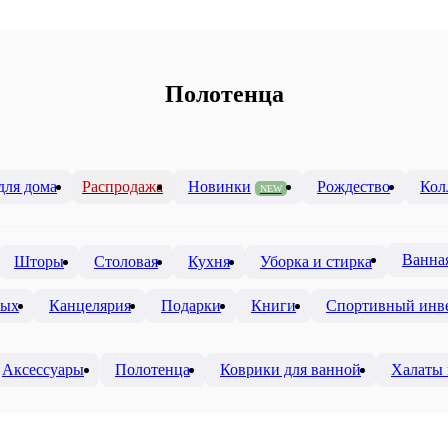
Полотенца
для дома
Распродажа
Новинки
Рождество
Кол
NEW
Ванна
Шторы
Столовая
Кухня
Уборка и стирка
ных
Канцелярия
Подарки
Книги
Спортивный инв
Аксессуары
Полотенца
Коврики для ванной
Халаты 