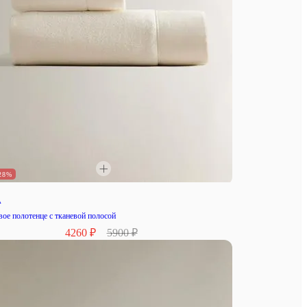
28%
A
ое полотенце с тканевой полосой
4260 ₽
5900 ₽