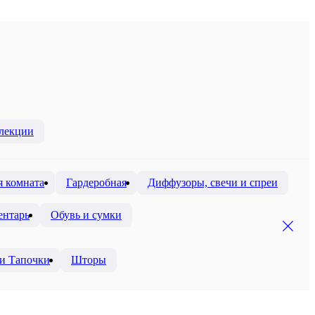
лекции
я комната
Гардеробная
Диффузоры, свечи и спреи
ентарь
Обувь и сумки
и Тапочки
Шторы