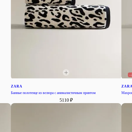
–
ZARA
ZAR
Банные полотенце из велюра с анималистичным принтом
Махров
5110 ₽