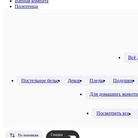
Ванная комната
Полотенца
Всё 
Постельное белье
Декор
Пледы
Подушки
Для домашних живот
Посмотреть все
Скидки
По новинкам