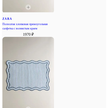
ZARA
Полосатая хлопковая прямоугольная
салфетка с волнистым краем
1970 ₽