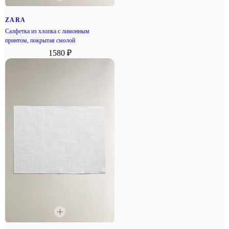
ZARA
Салфетка из хлопка с лимонным
принтом, покрытая смолой
1580 ₽