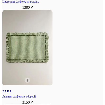
Цветочная салфетка из ротанга
1380 ₽
ZARA
Льняная салфетка с оборкой
3150 ₽