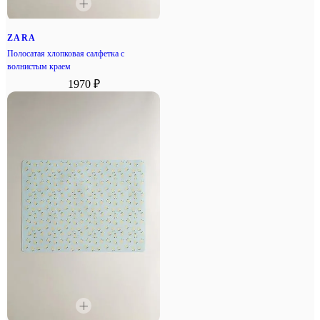
ZARA
Полосатая хлопковая салфетка с
волнистым краем
1970 ₽