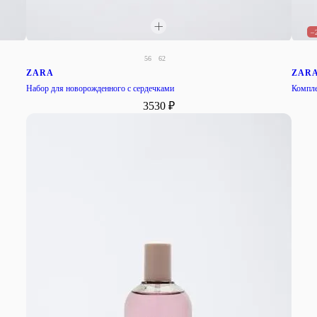
–
56
62
ZARA
ZAR
Набор для новорожденного с сердечками
Компле
3530 ₽