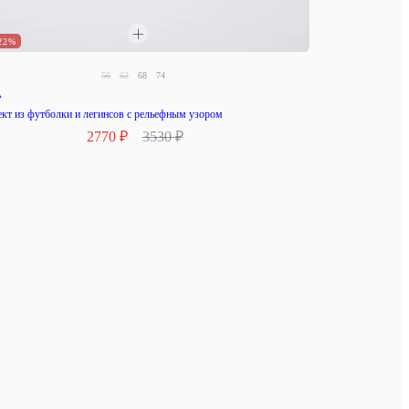
22%
56
62
68
74
A
кт из футболки и легинсов с рельефным узором
2770 ₽
3530 ₽