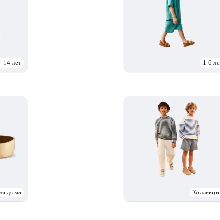
6-14 лет
1-6 ле
ля дома
Коллекци