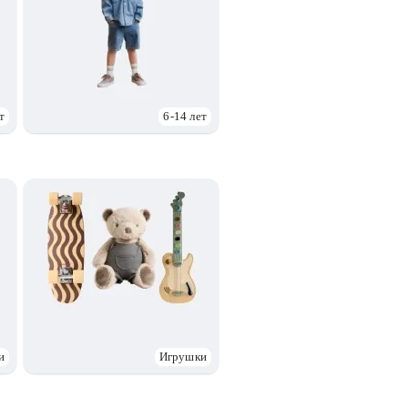
т
6-14 лет
и
Игрушки