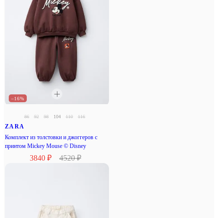
–16%
86
92
98
104
110
116
ZARA
Комплект из толстовки и джоггеров с
принтом Mickey Mouse © Disney
3840 ₽
4520 ₽