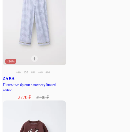
–30%
110
120
130
145
158
ZARA
Пижамные брюки в полоску limited
edition
2770 ₽
3930 ₽