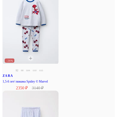
–26%
92
98
104
110
115
ZARA
1,5-6 лет/ пижама Spidey © Marvel
2350 ₽
3140 ₽