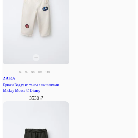
86
92
98
104
110
ZARA
Брюки Baggy из твила с нашивками
Mickey Mouse © Disney
3530 ₽