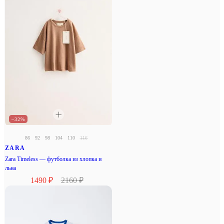
–32%
86
92
98
104
110
116
ZARA
Zara Timeless — футболка из хлопка и
льна
1490 ₽
2160 ₽