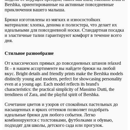
Bershka, ориентированные на активные повседневные
приключения вашего малыша.
Брюки изготовлены из мягких и износостойких
материалов: хлопка, денима и полиэстера, что делает их
идеальными для повседневной носки. Стандартная посадка
и эластичные талии гарантируют комфорт в течение всего
дня.
Стильное разнообразие
От классических прямых до повседневных штанов relaxed
fit – в нашем ассортименте вы найдете брюки на любой
вкус. Bright details and friendly prints make the Bershka models
distinctly young and modern, perfect for showcasing personality
even at a young age. Each model reflects its brand's
characteristics: the practical simplicity of Massimo Dutti, the
trendiness of Zara, and the playful spirit of Bershka.
Сочетание цветов и узоров от спокойных пастельных до
насыщенных и ярких оттенков позволяет подобрать
идеальные брюки для любого события. Легко
комбинируются с толстовками, футболками и обувью,
подходят для школы, детского сада или прогулок.