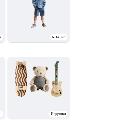
т
6-14 лет
и
Игрушки