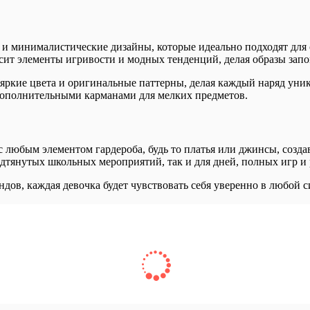
ые и минималистические дизайны, которые идеально подходят дл
носит элементы игривости и модных тенденций, делая образы з
т яркие цвета и оригинальные паттерны, делая каждый наряд ун
дополнительными карманами для мелких предметов.
с любым элементом гардероба, будь то платья или джинсы, созд
одтянутых школьных мероприятий, так и для дней, полных игр и
дов, каждая девочка будет чувствовать себя уверенно в любой с