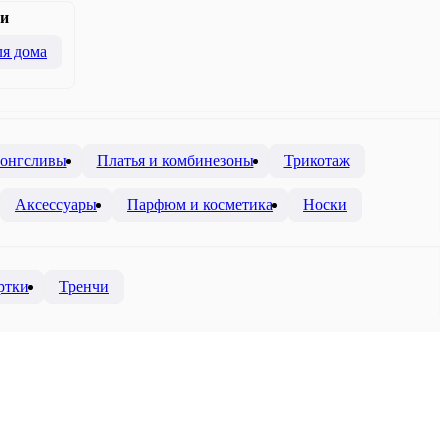
и
я дома
лонгсливы
Платья и комбинезоны
Трикотаж
Аксессуары
Парфюм и косметика
Носки
ртки
Тренчи