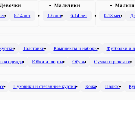
Девочки
Mальчики
Малыш
лет
6-14 лет
1-6 лет
6-14 лет
0-18 мес
Дл
 куртки
Толстовки
Комплекты и наборы
Футболки и 
вая одежда
Юбки и шорты
Обувь
Сумки и рюкзаки
се
Пуховики и стеганные куртки
Кожа
Пальто
Ку