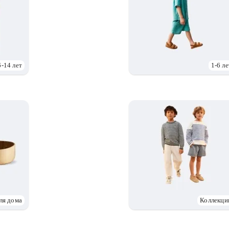
6-14 лет
1-6 ле
ля дома
Коллекци