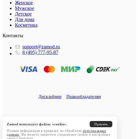
Женское
Мужское
Детское
Для дома
Косметика
Контакты
support@zamod.ru
8 (495) 777-95-87
Дисклеймер
Правообладателям
Zamod использует файлы «cookie».
Принять
Полная информация в правилах по обработке
персональных
данных
. Вы можете запретить сохранение cookie в настройках
своего браузера