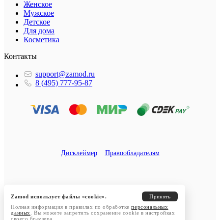
Женское
Мужское
Детское
Для дома
Косметика
Контакты
support@zamod.ru
8 (495) 777-95-87
Дисклеймер
Правообладателям
Zamod использует файлы «cookie».
Принять
Полная информация в правилах по обработке
персональных
данных
. Вы можете запретить сохранение cookie в настройках
своего браузера