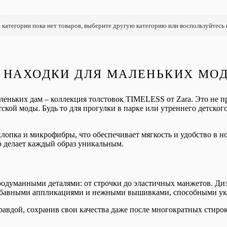
 категории пока нет товаров, выберите другую категорию или воспользуйтесь
 НАХОДКИ ДЛЯ МАЛЕНЬКИХ МО
леньких дам – коллекция толстовок TIMELESS от Zara. Это не пр
кой моды. Будь то для прогулки в парке или утреннего детского 
хлопка и микрофибры, что обеспечивает мягкость и удобство в 
о делает каждый образ уникальным.
думанными деталями: от строчки до эластичных манжетов. Диз
забавными аппликациями и нежными вышивками, способными укр
равдой, сохранив свои качества даже после многократных стирок