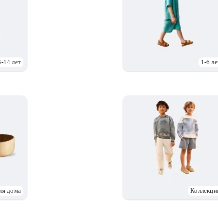
6-14 лет
1-6 ле
ля дома
Коллекци