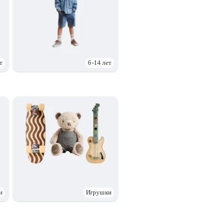
т
6-14 лет
и
Игрушки