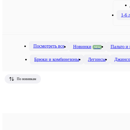
1-6 
Посмотреть все
Новинки
Пальто и
NEW
Брюки и комбинезоны
Легинсы
Джинсо
По новинкам