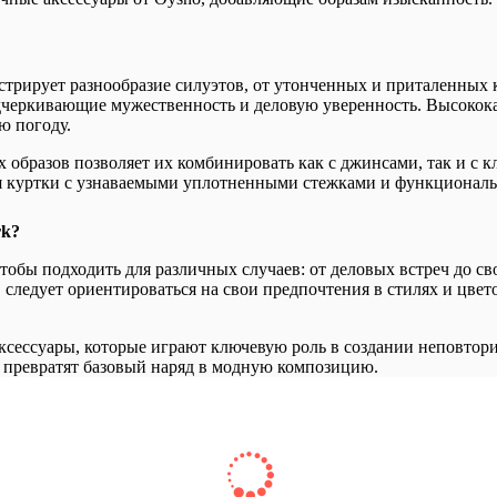
трирует разнообразие силуэтов, от утонченных и приталенных 
подчеркивающие мужественность и деловую уверенность. Высоко
ю погоду.
 образов позволяет их комбинировать как с джинсами, так и с 
я куртки с узнаваемыми уплотненными стежками и функционал
rk?
чтобы подходить для различных случаев: от деловых встреч до с
 следует ориентироваться на свои предпочтения в стилях и цве
аксессуары, которые играют ключевую роль в создании неповто
 превратят базовый наряд в модную композицию.