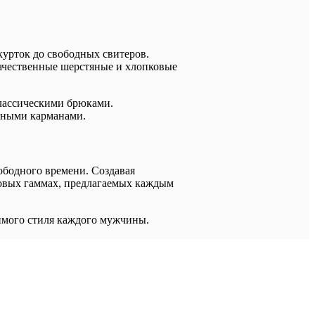
курток до свободных свитеров.
качественные шерстяные и хлопковые
классическими брюками.
ьными карманами.
вободного времени. Создавая
товых гаммах, предлагаемых каждым
римого стиля каждого мужчины.