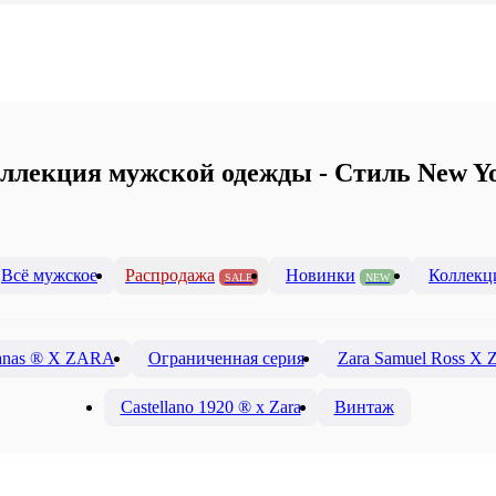
ллекция мужской одежды - Стиль New Y
Всё мужское
Распродажа
Новинки
Коллекц
SALE
NEW
anas ® X ZARA
Ограниченная серия
Zara Samuel Ross X
Castellano 1920 ® x Zara
Винтаж