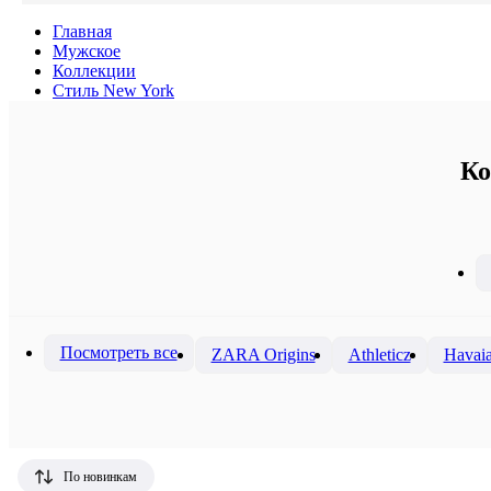
Главная
Мужское
Коллекции
Стиль New York
Ко
Посмотреть все
ZARA Origins
Athleticz
Havai
По новинкам