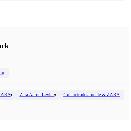
ork
ии
 ZARA
Zara Aaron Levine
Guitarricadelafuente & ZARA