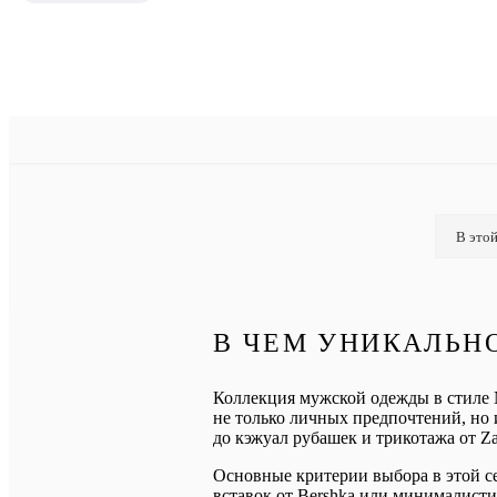
В этой
В ЧЕМ УНИКАЛЬН
Коллекция мужской одежды в стиле N
не только личных предпочтений, но 
до кэжуал рубашек и трикотажа от Za
Основные критерии выбора в этой се
вставок от Bershka или минималисти