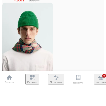
4260 ₽
5890 ₽
0
–40%
Главная
Полезное
Каталог
Корзин
Новости
ZARA
Шапка бини 100% кашемир Aaron Levine
X Zara
4260 ₽
7070 ₽