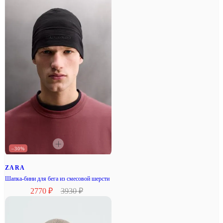
–30%
ZARA
Шапка-бини для бега из смесовой шерсти
2770 ₽
3930 ₽