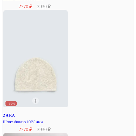
2770 ₽
3930 ₽
–30%
ZARA
Шапка бини из 100% льна
2770 ₽
3930 ₽