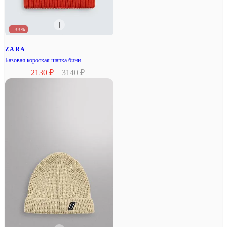
–33%
ZARA
Базовая короткая шапка бини
2130 ₽
3140 ₽