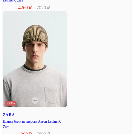
Levine X Zara
4260 ₽
7070 ₽
–28%
ZARA
Шапка бини из шерсти Aaron Levine X
Zara