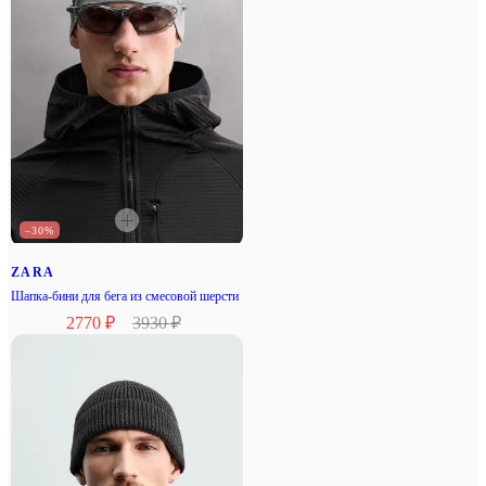
–30%
ZARA
Шапка-бини для бега из смесовой шерсти
2770 ₽
3930 ₽