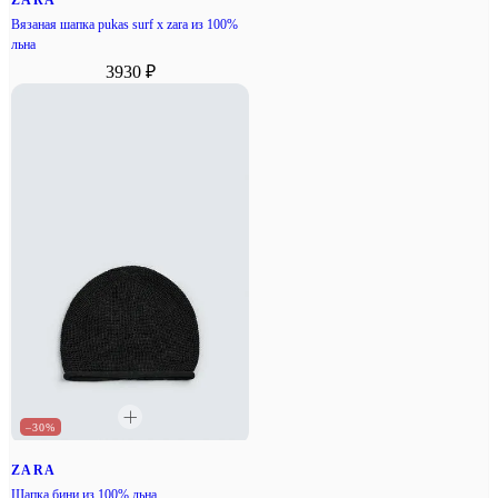
Вязаная шапка pukas surf x zara из 100%
льна
3930 ₽
–30%
ZARA
Шапка бини из 100% льна