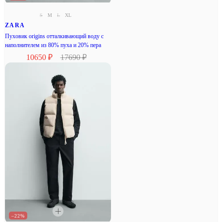
S
M
L
XL
ZARA
Пуховик origins отталкивающий воду с
наполнителем из 80% пуха и 20% пера
10650 ₽
17690 ₽
–22%