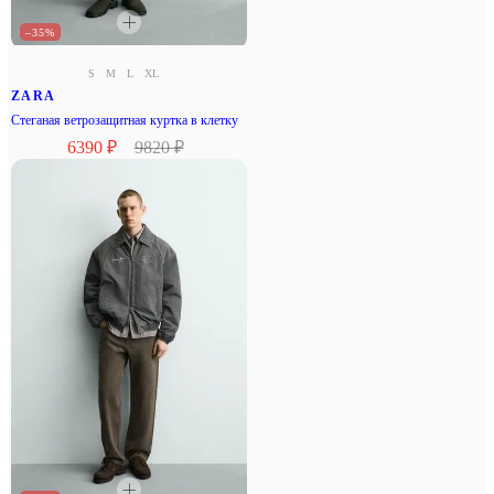
–35%
S
M
L
XL
ZARA
Стеганая ветрозащитная куртка в клетку
6390 ₽
9820 ₽