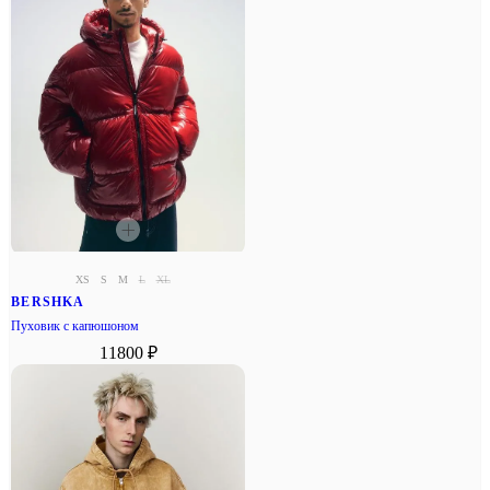
XS
S
M
L
XL
BERSHKA
Пуховик с капюшоном
11800 ₽