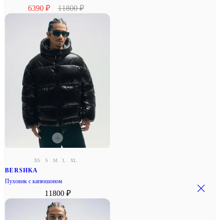
6390 ₽
11800 ₽
XS
S
M
L
XL
BERSHKA
Пуховик с капюшоном
11800 ₽