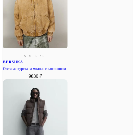
S
M
L
XL
BERSHKA
Стеганая куртка на молнии с капюшоном
9830 ₽