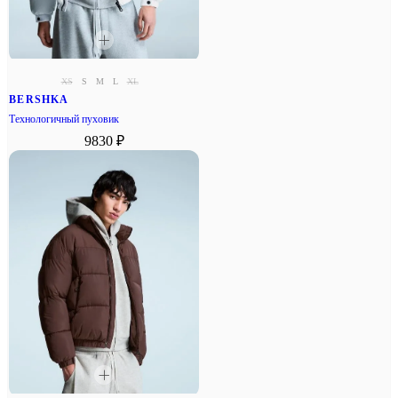
XS
S
M
L
XL
BERSHKA
Технологичный пуховик
9830 ₽