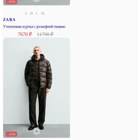
–35%
S
M
L
XL
ZARA
Утепленная куртка с рельефной тканью
7670 ₽
11790 ₽
–22%