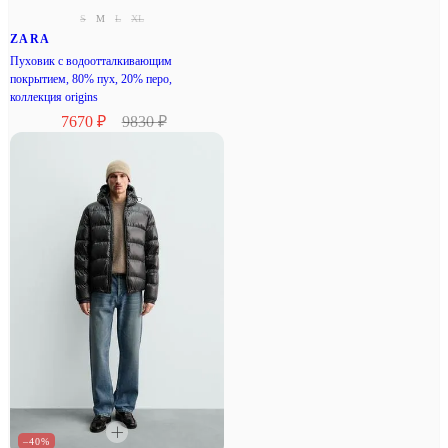
S
M
L
XL
ZARA
Пуховик с водоотталкивающим
покрытием, 80% пух, 20% перо,
коллекция origins
7670 ₽
9830 ₽
–40%