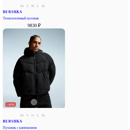
XS
S
M
L
XL
BERSHKA
Технологичный пуховик
9830 ₽
–46%
XS
S
M
L
XL
BERSHKA
Пуховик с капюшоном