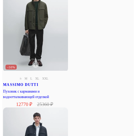
–50%
S
M
L
XL
XXL
MASSIMO DUTTI
Пуховик с карманами и
водоотталкивающей отделкой
12770 ₽
25360 ₽