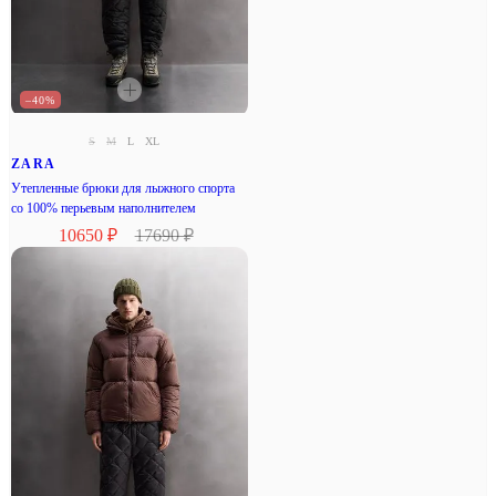
–40%
S
M
L
XL
ZARA
Утепленные брюки для лыжного спорта
со 100% перьевым наполнителем
10650 ₽
17690 ₽