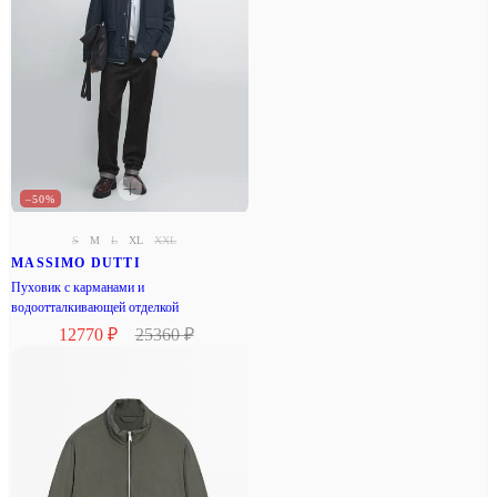
–50%
S
M
L
XL
XXL
MASSIMO DUTTI
Пуховик с карманами и
водоотталкивающей отделкой
12770 ₽
25360 ₽