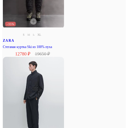
–35%
S
M
L
XL
ZARA
Стеганая куртка Ski из 100% пуха
12780 ₽
19650 ₽