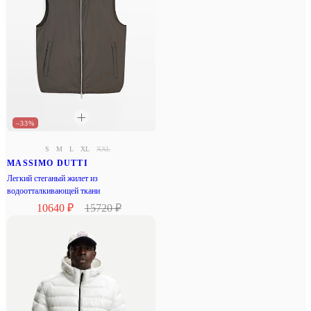
–33%
S
M
L
XL
XXL
MASSIMO DUTTI
Легкий стеганый жилет из
водоотталкивающей ткани
10640 ₽
15720 ₽