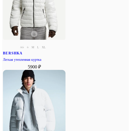
XS
S
M
L
XL
BERSHKA
Легкая утепленная куртка
5900 ₽