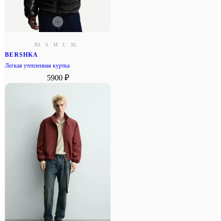
XS
S
M
L
XL
BERSHKA
Легкая утепленная куртка
5900 ₽