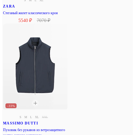
S
M
L
XL
ZARA
Стеганый жилет классического кроя
5540 ₽
7070 ₽
–33%
S
M
L
XL
XXL
MASSIMO DUTTI
Пуховик без рукавов из ветрозащитного