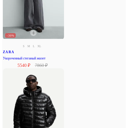
–30%
S
M
L
XL
ZARA
Укороченный стеганый жилет
5540 ₽
7860 ₽