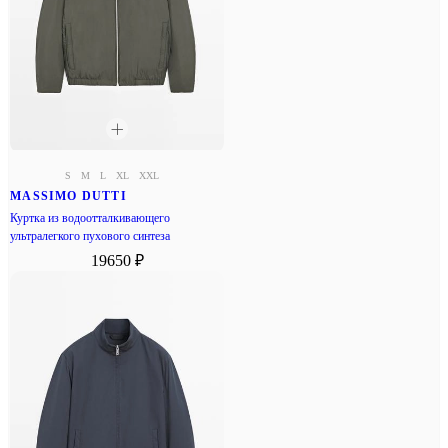
S
M
L
XL
XXL
MASSIMO DUTTI
Куртка из водоотталкивающего
ультралегкого пухового синтеза
19650 ₽