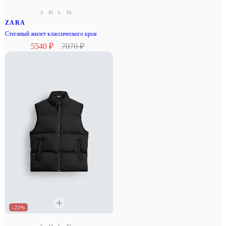
S
M
L
XL
ZARA
Стеганый жилет классического кроя
5540 ₽
7070 ₽
–22%