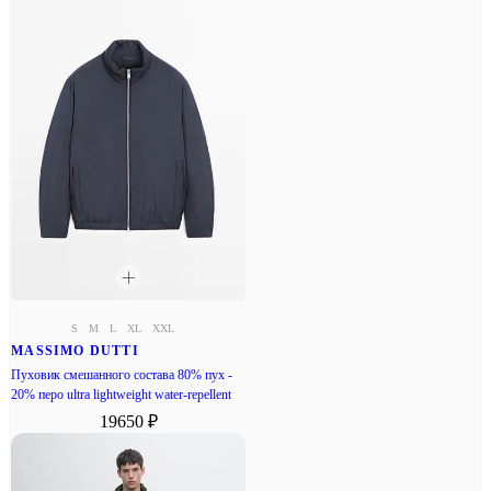
S
M
L
XL
XXL
MASSIMO DUTTI
Пуховик смешанного состава 80% пух -
20% перо ultra lightweight water-repellent
19650 ₽