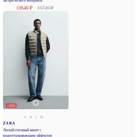
экстра-легкого материала
10640 ₽
15720 ₽
–28%
S
M
L
XL
ZARA
Легкий стеганый жилет с
водоотталкивающим эффектом