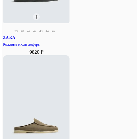
39
40
41
42
43
44
45
ZARA
Кожаные мюли-лоферы
9820 ₽