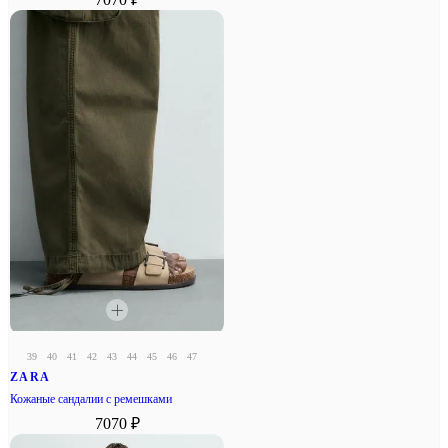
39
40
41
42
43
44
45
46
47
ZARA
Кожаные сандалии с ремешками
7070 ₽