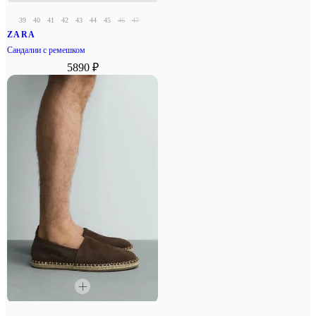
39
40
41
42
43
44
45
46
47
ZARA
Сандалии с ремешком
5890 ₽