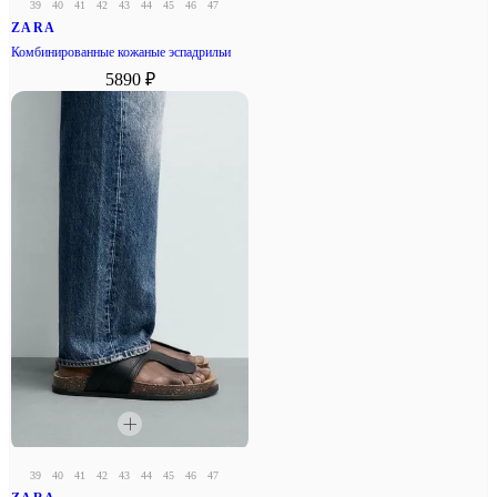
39
40
41
42
43
44
45
46
47
ZARA
Комбинированные кожаные эспадрильи
5890 ₽
39
40
41
42
43
44
45
46
47