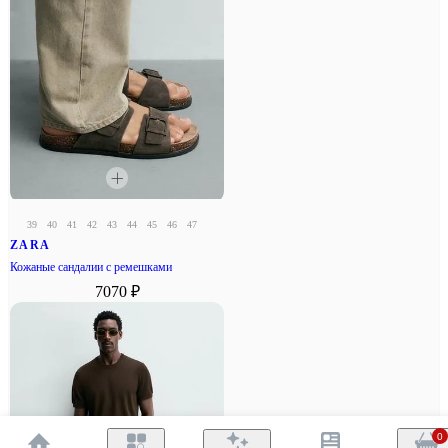
39
40
41
42
43
44
45
46
47
ZARA
Кожаные сандалии с ремешками
7070 ₽
0