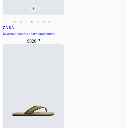
39
40
41
42
43
44
45
ZARA
Кожаные лоферы с открытой пяткой
9820 ₽