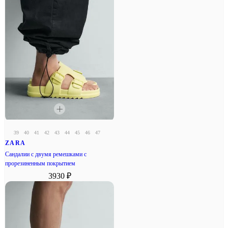
39
40
41
42
43
44
45
46
47
ZARA
Сандалии с двумя ремешками с
прорезиненным покрытием
3930 ₽