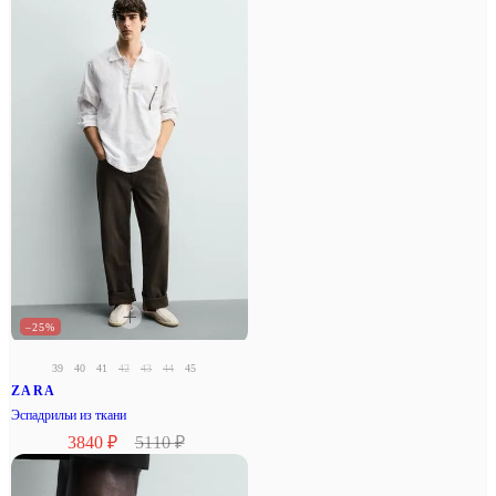
–25%
39
40
41
42
43
44
45
ZARA
Эспадрильи из ткани
3840 ₽
5110 ₽