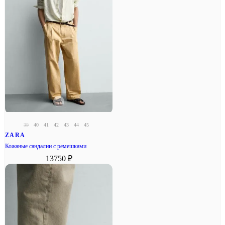
39
40
41
42
43
44
45
ZARA
Кожаные сандалии с ремешками
13750 ₽