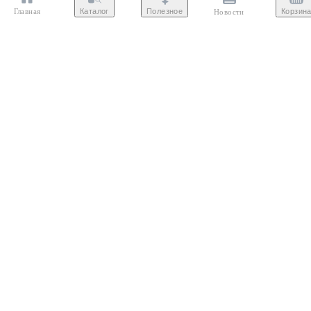
Главная
Полезное
Каталог
Корзин
Новости
39
40
41
42
43
44
45
46
47
ZARA
Кожаные сандалии с ремешками
7070 ₽