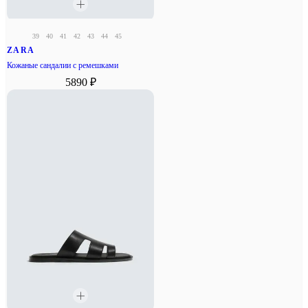
39
40
41
42
43
44
45
ZARA
Кожаные сандалии с ремешками
5890 ₽