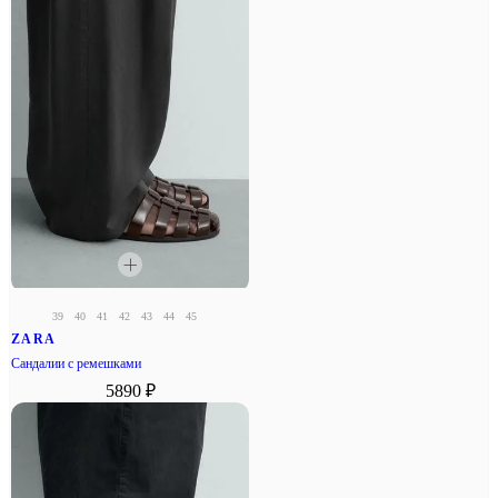
39
40
41
42
43
44
45
ZARA
Сандалии с ремешками
5890 ₽