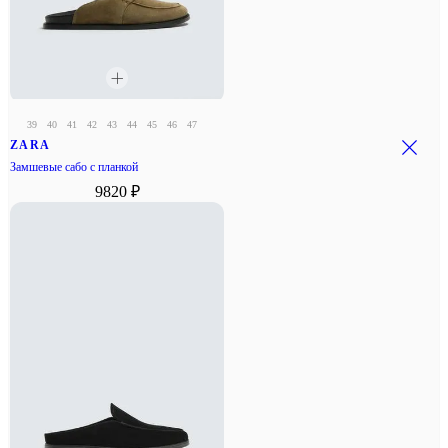
39
40
41
42
43
44
45
46
47
ZARA
Замшевые сабо с планкой
9820 ₽