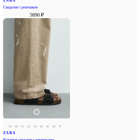
ZARA
Сандалии с ремешком
5890 ₽
39
40
41
42
43
44
45
46
47
ZARA
Кожаные сандалии с ремешками