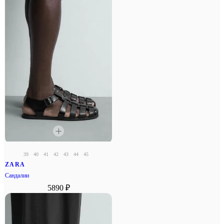
39
40
41
42
43
44
45
ZARA
Сандалии
5890 ₽