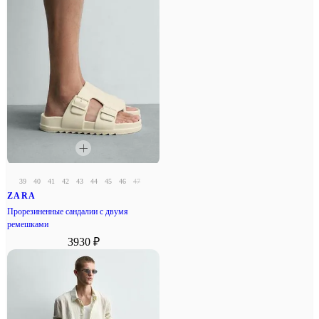
39
40
41
42
43
44
45
46
47
ZARA
Прорезиненные сандалии с двумя
ремешками
3930 ₽