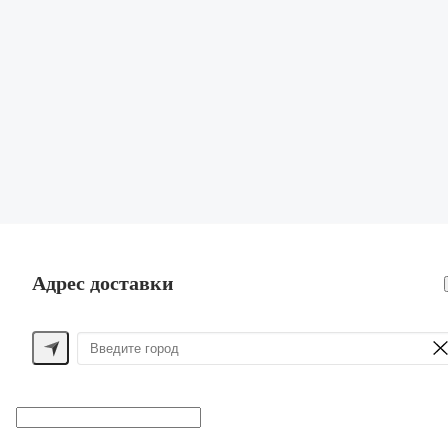
Поиск
ЖЕНСКОЕ
МУЖСКОЕ
ДЕТСКОЕ
ДЛЯ ДОМА
ПОМОЩЬ ПОКУПАТЕЛЮ
Способы оплаты
Обмен и возврат
Доставка
Контакты
Адрес доставки