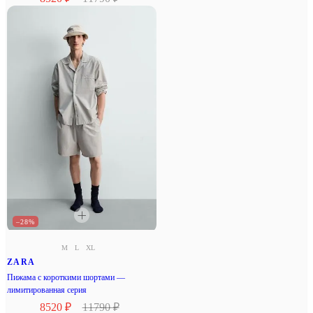
–28%
M
L
XL
ZARA
Пижама с короткими шортами —
лимитированная серия
8520 ₽
11790 ₽