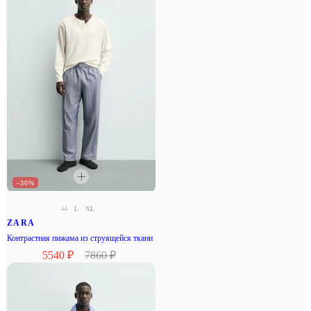
–30%
M
L
XL
ZARA
Контрастная пижама из струящейся ткани
5540 ₽
7860 ₽