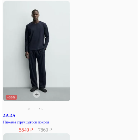
–30%
M
L
XL
ZARA
Пижама струящегося покроя
5540 ₽
7860 ₽