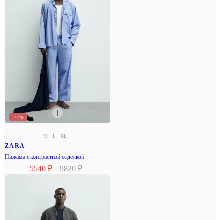
–44%
M
L
XL
ZARA
Пижама с контрастной отделкой
5540 ₽
9820 ₽