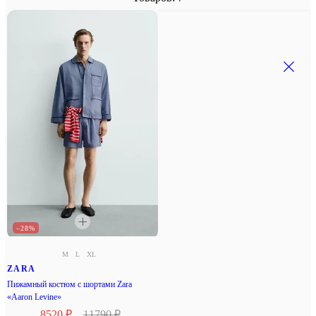
–28%
M
L
XL
ZARA
Пижамный костюм с шортами Zara
«Aaron Levine»
8520 ₽
11790 ₽