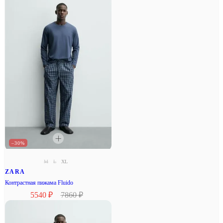
–30%
M
L
XL
ZARA
Контрастная пижама Fluido
5540 ₽
7860 ₽