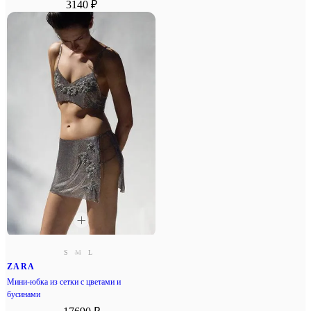
3140 ₽
S
M
L
ZARA
Мини-юбка из сетки с цветами и
бусинами