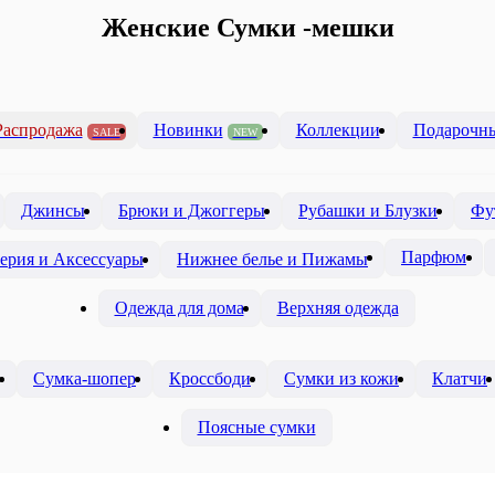
Женские Сумки -мешки
Распродажа
Новинки
Коллекции
Подарочны
SALE
NEW
Джинсы
Брюки и Джоггеры
Рубашки и Блузки
Фу
Парфюм
ерия и Аксессуары
Нижнее белье и Пижамы
Одежда для дома
Верхняя одежда
Сумка-шопер
Кроссбоди
Сумки из кожи
Клатчи
Поясные сумки