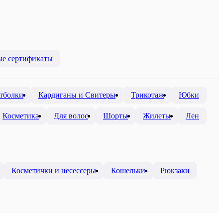
е сертификаты
тболки
Кардиганы и Свитеры
Трикотаж
Юбки
Косметика
Для волос
Шорты
Жилеты
Лен
Косметички и несессеры
Кошельки
Рюкзаки