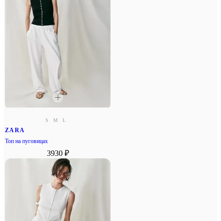
S
M
L
ZARA
Топ на пуговицах
3930 ₽