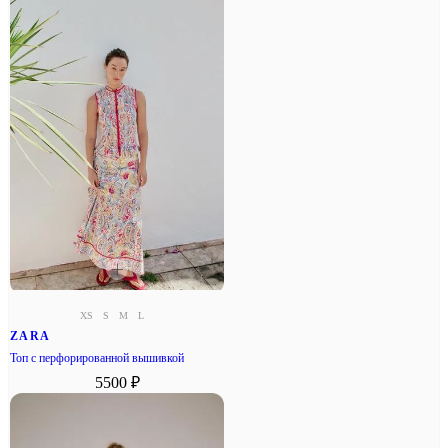
XS
S
M
L
ZARA
Топ с перфорированной вышивкой
5500 ₽