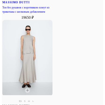
MASSIMO DUTTI
Топ без рукавов с воротником-хомут из
трикотажа с шелковым добавлением
19650 ₽
XS
S
M
L