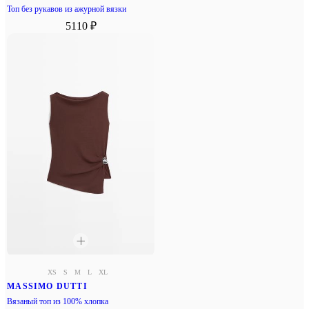
Топ без рукавов из ажурной вязки
5110 ₽
XS
S
M
L
XL
MASSIMO DUTTI
Вязаный топ из 100% хлопка