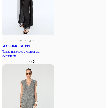
XS
S
M
L
MASSIMO DUTTI
Топ из трикотажа с хлопковым
смешением
11790 ₽