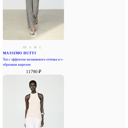
XS
S
M
L
MASSIMO DUTTI
Топ с эффектом меланжевого оттенка и v-
образным вырезом
11790 ₽