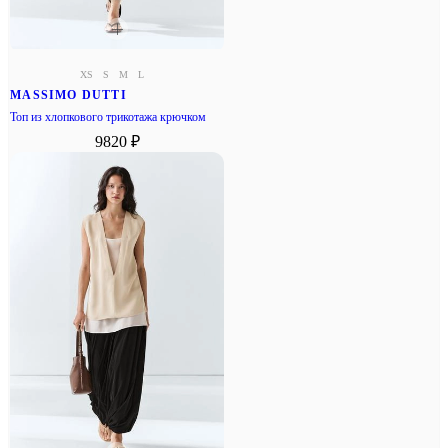
XS
S
M
L
MASSIMO DUTTI
Топ из хлопкового трикотажа крючком
9820 ₽