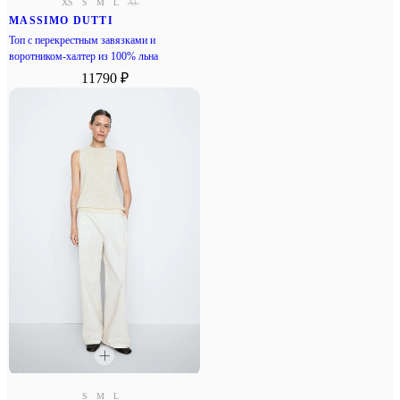
XS
S
M
L
XL
MASSIMO DUTTI
Топ с перекрестным завязками и
воротником-халтер из 100% льна
11790 ₽
S
M
L