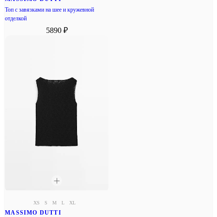
Топ с завязками на шее и кружевной
отделкой
5890 ₽
XS
S
M
L
XL
MASSIMO DUTTI