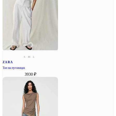
S
M
L
ZARA
Топ на пуговицах
3930 ₽