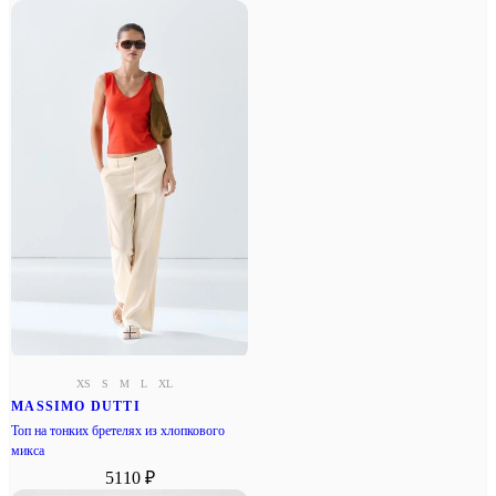
XS
S
M
L
XL
MASSIMO DUTTI
Топ на тонких бретелях из хлопкового
микса
5110 ₽