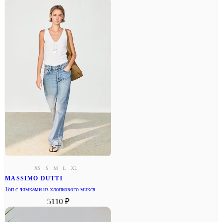
XS
S
M
L
XL
MASSIMO DUTTI
Топ с лямками из хлопкового микса
5110 ₽