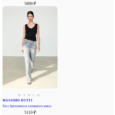
5890 ₽
XS
S
M
L
XL
MASSIMO DUTTI
Топ с бретелями из хлопкового микса
5110 ₽