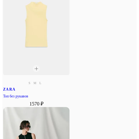
S
M
L
ZARA
Топ без рукавов
1570 ₽