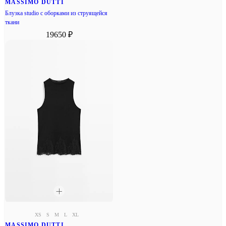
MASSIMO DUTTI
Блузка studio с оборками из струящейся
ткани
19650 ₽
XS
S
M
L
XL
MASSIMO DUTTI