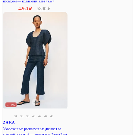
посадкой — коллекция Zara «Zw»
4260 ₽
5890 ₽
–31%
34
36
38
40
42
44
46
ZARA
Укороченные расширенные джинсы со
средней посадкой — коллекция Zara «Zw»