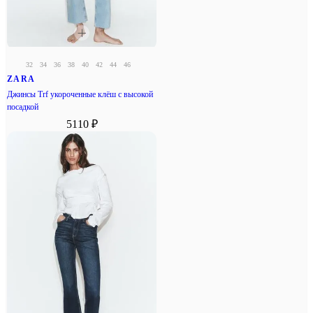
32
34
36
38
40
42
44
46
ZARA
Джинсы Trf укороченные клёш с высокой
посадкой
5110 ₽