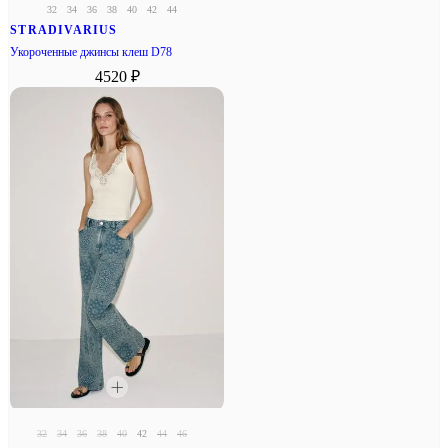
32
34
36
38
40
42
44
STRADIVARIUS
Укороченные джинсы клеш D78
4520 ₽
32
34
36
38
40
42
44
46