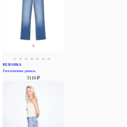
32
34
36
38
40
42
44
BERSHKA
Расклешенные джинсы
5110 ₽