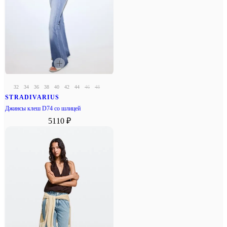
32
34
36
38
40
42
44
46
48
STRADIVARIUS
Джинсы клеш D74 со шлицей
5110 ₽