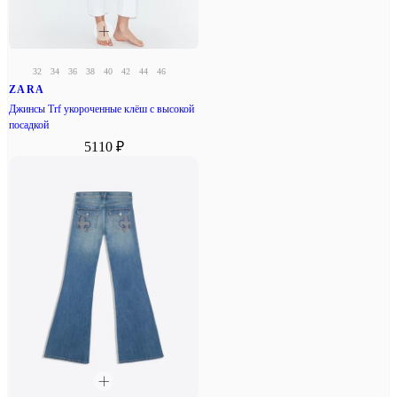
32
34
36
38
40
42
44
46
ZARA
Джинсы Trf укороченные клёш с высокой
посадкой
5110 ₽