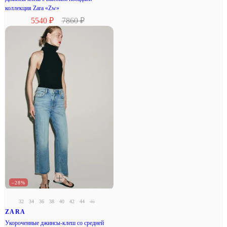
коллекция Zara «Zw»
5540 ₽
7860 ₽
–28%
32
34
36
38
40
42
44
46
ZARA
Укороченные джинсы-клеш со средней