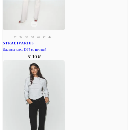
32
34
36
38
40
42
44
STRADIVARIUS
Джинсы клеш D74 со шлицей
5110 ₽