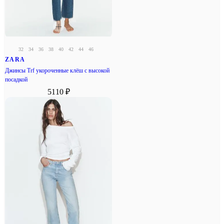
32
34
36
38
40
42
44
46
ZARA
Джинсы Trf укороченные клёш с высокой
посадкой
5110 ₽