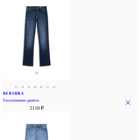
32
34
36
38
40
42
44
BERSHKA
Расклешенные джинсы
5110 ₽