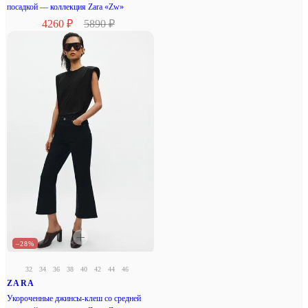
посадкой — коллекция Zara «Zw»
4260 ₽
5890 ₽
–28%
32
34
36
38
40
42
44
46
ZARA
Укороченные джинсы-клеш со средней