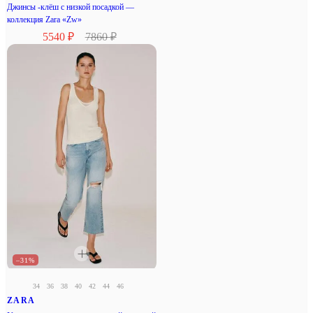
Джинсы -клёш с низкой посадкой —
коллекция Zara «Zw»
5540 ₽
7860 ₽
–31%
34
36
38
40
42
44
46
ZARA