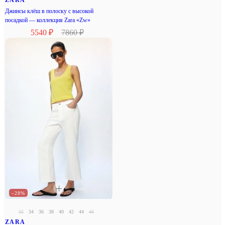
Джинсы клёш в полоску с высокой
посадкой — коллекция Zara «Zw»
5540 ₽
7860 ₽
–28%
32
34
36
38
40
42
44
46
ZARA