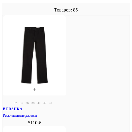
Товаров: 85
32
34
36
38
40
42
44
BERSHKA
Расклешенные джинсы
5110 ₽