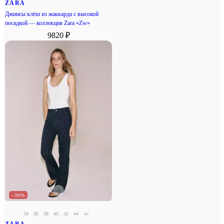
ZARA
Джинсы клёш из жаккарда с высокой
посадкой — коллекция Zara «Zw»
9820 ₽
–30%
34
36
38
40
42
44
46
ZARA