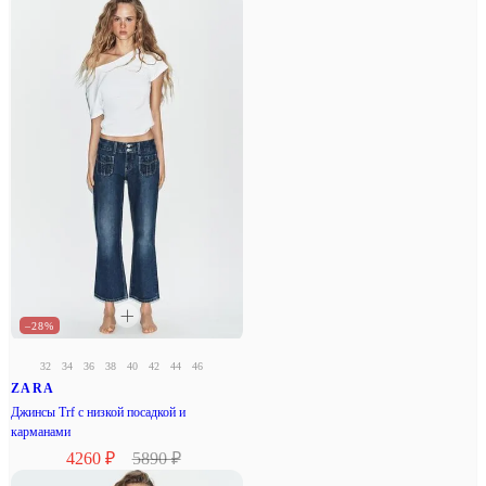
–28%
32
34
36
38
40
42
44
46
ZARA
Джинсы Trf с низкой посадкой и
карманами
4260 ₽
5890 ₽