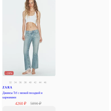
–28%
32
34
36
38
40
42
44
46
ZARA
Джинсы Trf с низкой посадкой и
карманами
4260 ₽
5890 ₽