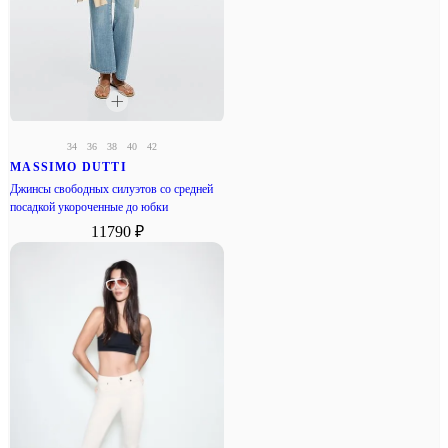
34
36
38
40
42
MASSIMO DUTTI
Джинсы свободных силуэтов со средней
посадкой укороченные до юбки
11790 ₽