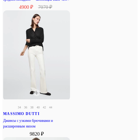
4900 ₽
7070 ₽
34
36
38
40
42
44
MASSIMO DUTTI
Джинсы с узкими брючинами и
расширенным низом
9820 ₽