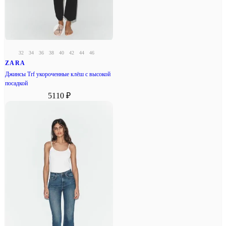
32
34
36
38
40
42
44
46
ZARA
Джинсы Trf укороченные клёш с высокой
посадкой
5110 ₽