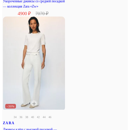
Укороченные джинсы со средней посадкой
— коллекция Zara «Zw»
4900 ₽
7070 ₽
–30%
34
36
38
40
42
44
46
ZARA
Джинсы клёш с высокой посадкой —