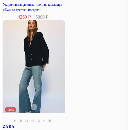
Укороченные джинсы-клеш из коллекции
«Zw» со средней посадкой
4260 ₽
5890 ₽
–30%
34
36
38
40
42
44
46
ZARA