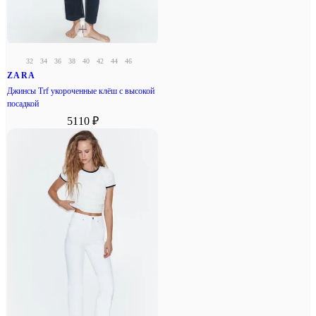
32
34
36
38
40
42
44
46
ZARA
Джинсы Trf укороченные клёш с высокой
посадкой
5110 ₽