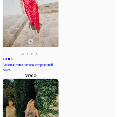
XS
S
M
L
ZARA
Атласный топ в полоску с горловиной
халтер
3930 ₽