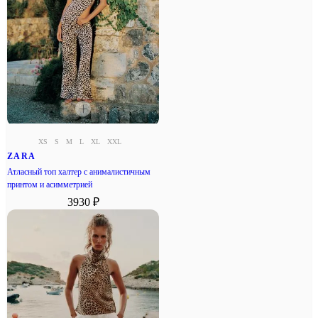
XS
S
M
L
XL
XXL
ZARA
Атласный топ халтер с анималистичным
принтом и асимметрией
3930 ₽