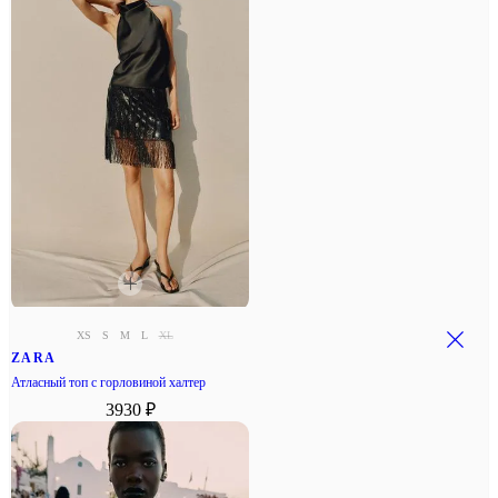
XS
S
M
L
XL
ZARA
Атласный топ с горловиной халтер
3930 ₽