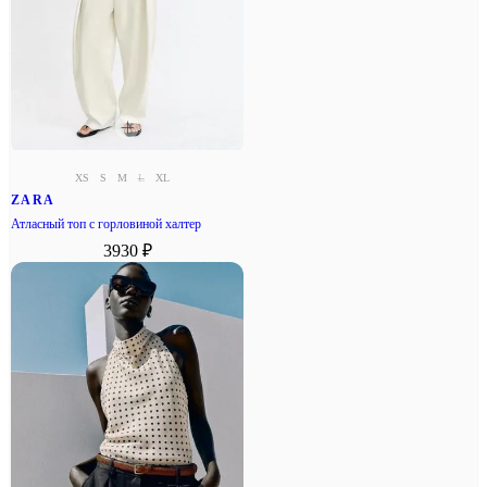
XS
S
M
L
XL
ZARA
Атласный топ с горловиной халтер
3930 ₽