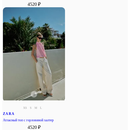
4520 ₽
XS
S
M
L
ZARA
Атласный топ с горловиной халтер
4520 ₽