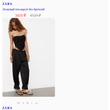
ZARA
Атласный топ-корсет без бретелей
3410 ₽
4520 ₽
XS
S
M
L
XL
ZARA