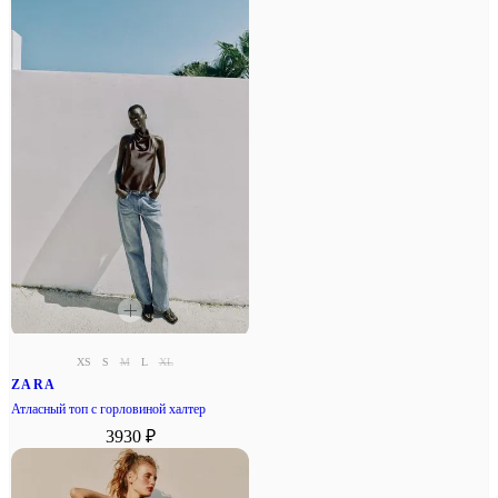
XS
S
M
L
XL
ZARA
Атласный топ с горловиной халтер
3930 ₽