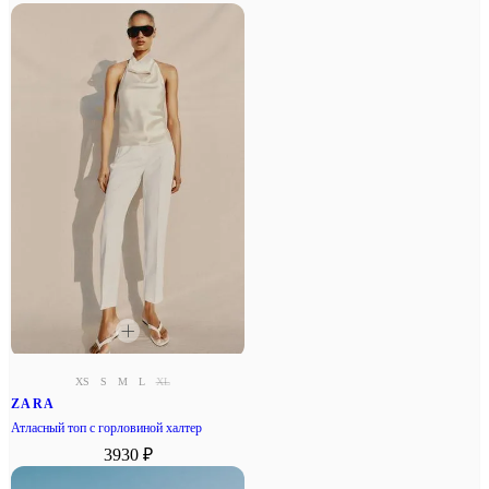
XS
S
M
L
XL
ZARA
Атласный топ с горловиной халтер
3930 ₽