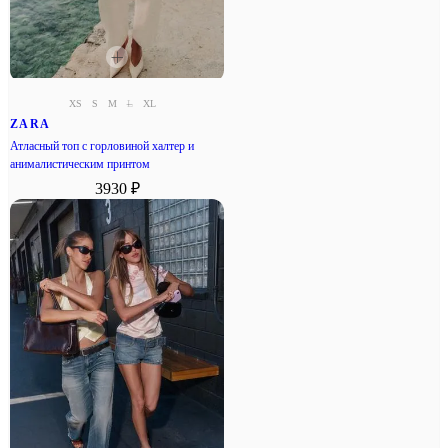
XS
S
M
L
XL
ZARA
Атласный топ с горловиной халтер и
анималистическим принтом
3930 ₽