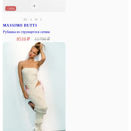
–28%
XS
S
M
L
MASSIMO DUTTI
Рубашка из струящегося сатина
8510 ₽
11790 ₽