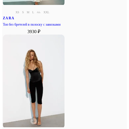
XS
S
M
L
XL
XXL
ZARA
Топ без бретелей в полоску с завязками
3930 ₽