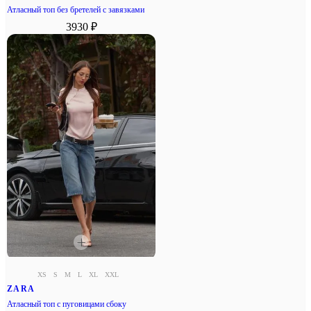
Атласный топ без бретелей с завязками
3930 ₽
XS
S
M
L
XL
XXL
ZARA
Атласный топ с пуговицами сбоку