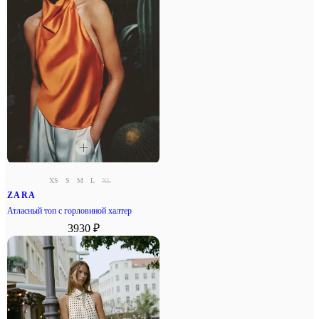
XS
S
M
L
XL
ZARA
Атласный топ с горловиной халтер
3930 ₽