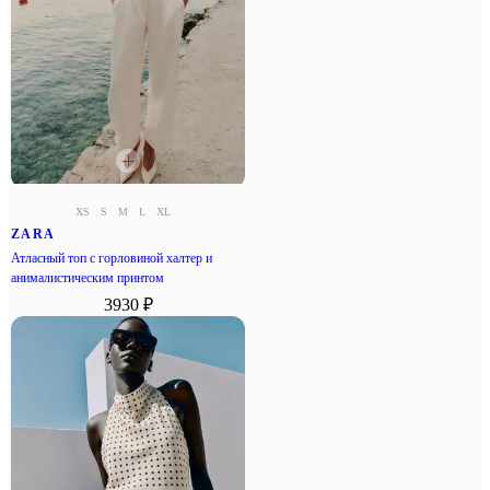
XS
S
M
L
XL
ZARA
Атласный топ с горловиной халтер и
анималистическим принтом
3930 ₽