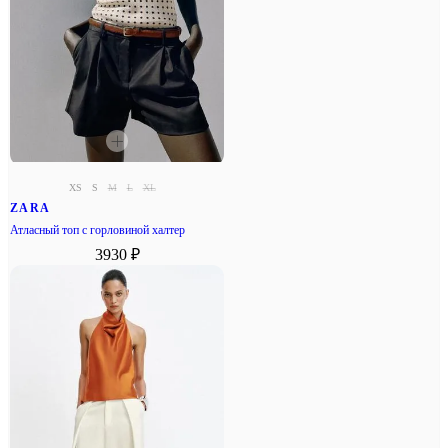
XS
S
M
L
XL
ZARA
Атласный топ с горловиной халтер
3930 ₽