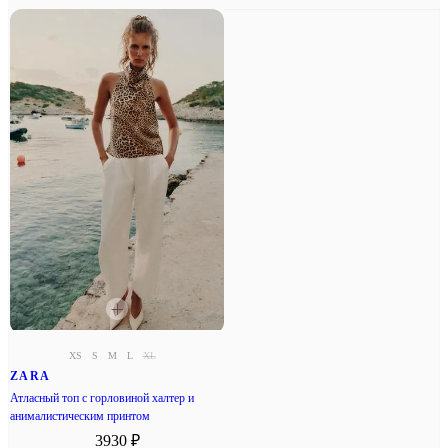
XS
S
M
L
XL
ZARA
Атласный топ с горловиной халтер и
анималистическим принтом
3930 ₽