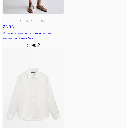
XS
S
M
L
XL
ZARA
Атласная рубашка с завязками —
коллекция Zara «Zw»
5890 ₽