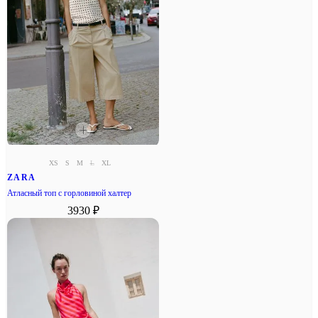
XS
S
M
L
XL
ZARA
Атласный топ с горловиной халтер
3930 ₽