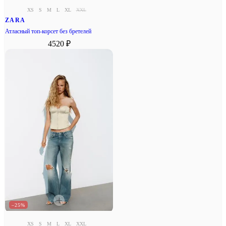
XS
S
M
L
XL
XXL
ZARA
Атласный топ-корсет без бретелей
4520 ₽
–25%
XS
S
M
L
XL
XXL