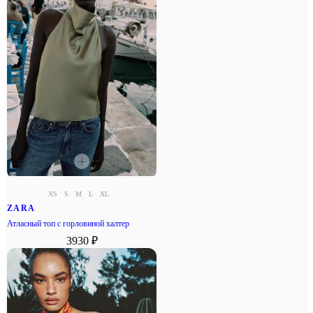
XS
S
M
L
XL
ZARA
Атласный топ с горловиной халтер
3930 ₽