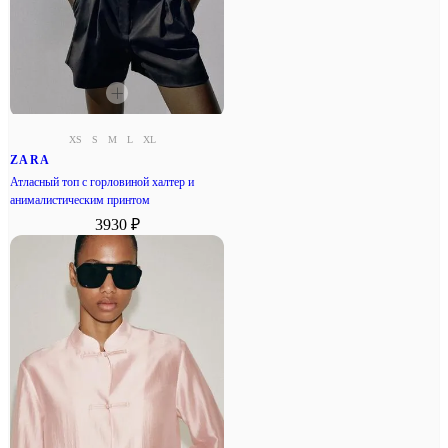
XS
S
M
L
XL
ZARA
Атласный топ с горловиной халтер и
анималистическим принтом
3930 ₽