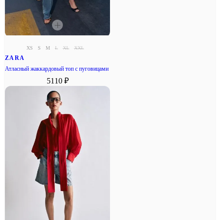
XS
S
M
L
XL
XXL
ZARA
Атласный жаккардовый топ с пуговицами
5110 ₽