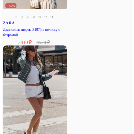
–25%
32
34
36
38
40
42
44
ZARA
Джинсовые шорты Z1975 в полоску с
бахромой
3410 ₽
4520 ₽