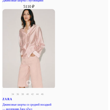
Джинсовые шорты с пуговицами
5110 ₽
34
36
38
40
42
44
46
ZARA
Джинсовые шорты со средней посадкой
— коллекция Zara «Zw»