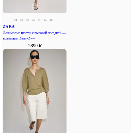
34
36
38
40
42
44
46
ZARA
Денимовые шорты с высокой посадкой —
коллекция Zara «Zw»
5890 ₽