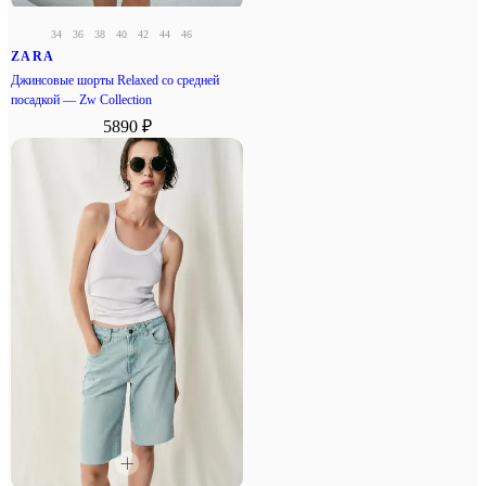
34
36
38
40
42
44
46
ZARA
Джинсовые шорты Relaxed со средней
посадкой — Zw Collection
5890 ₽