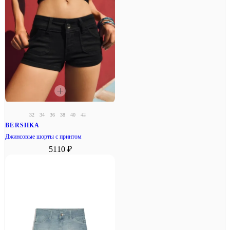
32
34
36
38
40
42
BERSHKA
Джинсовые шорты с принтом
5110 ₽