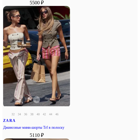
5500 ₽
32
34
36
38
40
42
44
46
ZARA
Джинсовые мини-шорты Trf в полоску
5110 ₽