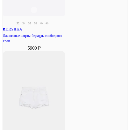
32
34
36
38
40
42
BERSHKA
Джинсовые шорты-бермуды свободного
кроя
5900 ₽