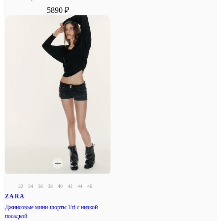
5890 ₽
32
34
36
38
40
42
44
46
ZARA
Джинсовые мини-шорты Trf с низкой
посадкой