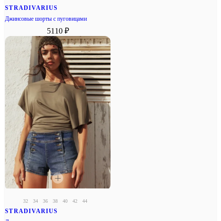
STRADIVARIUS
Джинсовые шорты с пуговицами
5110 ₽
32
34
36
38
40
42
44
STRADIVARIUS