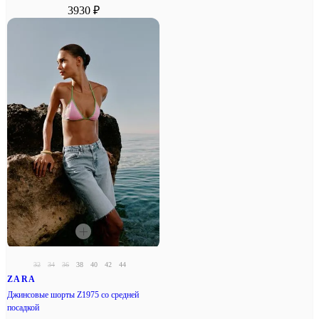
3930 ₽
32
34
36
38
40
42
44
ZARA
Джинсовые шорты Z1975 со средней
посадкой