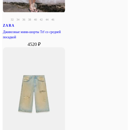
32
34
36
38
40
42
44
46
ZARA
Джинсовые мини-шорты Trf со средней
посадкой
4520 ₽