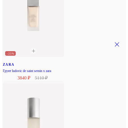
–25%
ZARA
Грунт ludovic de saint sernin x zara
3840 ₽
5110 ₽