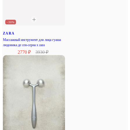
–30%
ZARA
Массажный инструмент для лица гуаша
людовика де сен-серна x zara
2770 ₽
3930 ₽