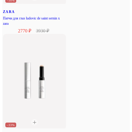
–30%
ZARA
Патчи для глаз ludovic de saint sernin x
zara
2770 ₽
3930 ₽
–33%