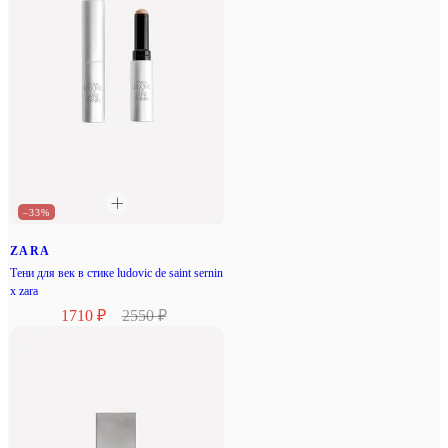
–33%
ZARA
Тени для век в стике ludovic de saint sernin
x zara
1710 ₽
2550 ₽