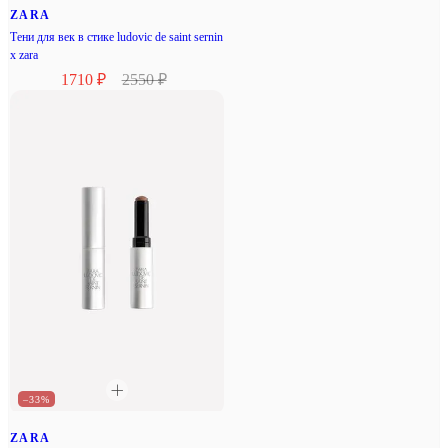
ZARA
Тени для век в стике ludovic de saint sernin
x zara
1710 ₽
2550 ₽
–33%
ZARA