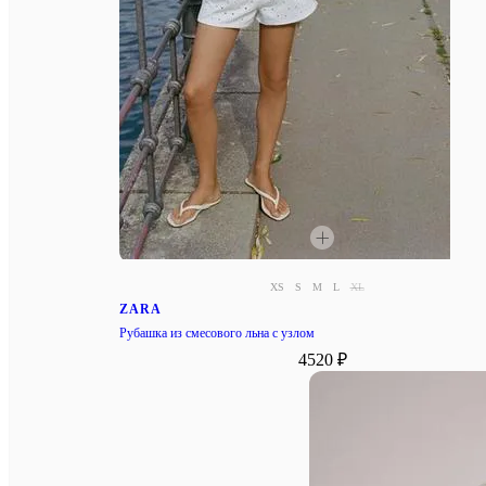
XS
S
M
L
XL
ZARA
Рубашка из смесового льна с узлом
4520 ₽