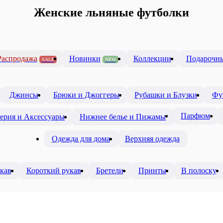
Женские льняные футболки
Распродажа
Новинки
Коллекции
Подарочны
SALE
NEW
Джинсы
Брюки и Джоггеры
Рубашки и Блузки
Фу
Парфюм
ерия и Аксессуары
Нижнее белье и Пижамы
Одежда для дома
Верхняя одежда
кав
Короткий рукав
Бретели
Принты
В полоску