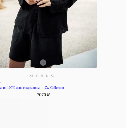
XS
S
M
L
XL
A
а из 100% льна с карманом — Zw Collection
7070 ₽