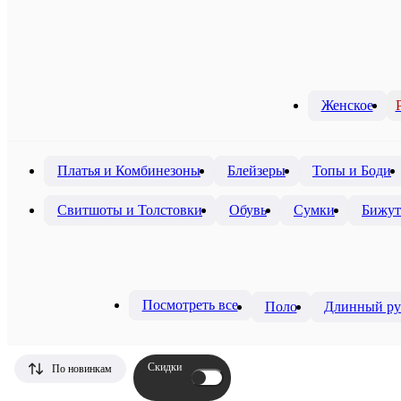
Женское
Платья и Комбинезоны
Блейзеры
Топы и Боди
Свитшоты и Толстовки
Обувь
Сумки
Бижут
Посмотреть все
Поло
Длинный ру
Скидки
По новинкам