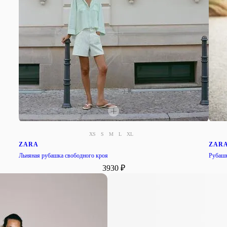
XS
S
M
L
XL
ZARA
ZAR
Льняная рубашка свободного кроя
Рубашк
3930 ₽