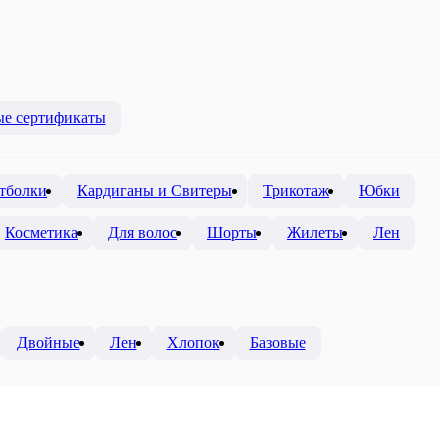
е сертификаты
тболки
Кардиганы и Свитеры
Трикотаж
Юбки
Косметика
Для волос
Шорты
Жилеты
Лен
Двойные
Лен
Хлопок
Базовые