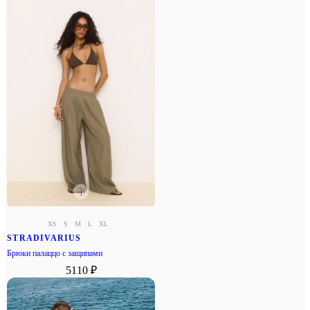
XS
S
M
L
XL
STRADIVARIUS
Брюки палаццо с защипами
5110 ₽