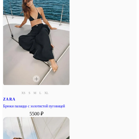
XS
S
M
L
XL
ZARA
Брюки палаццо с золотистой пуговицей
5500 ₽