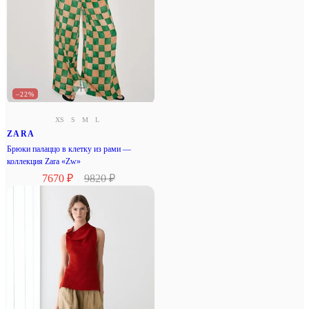
–22%
XS
S
M
L
ZARA
Брюки палаццо в клетку из рами —
коллекция Zara «Zw»
7670 ₽
9820 ₽