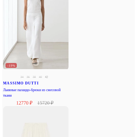
–19%
34
36
38
40
42
MASSIMO DUTTI
Льняные палаццо-брюки из смесовой
ткани
12770 ₽
15720 ₽