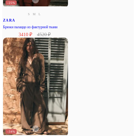
–25%
S
M
L
ZARA
Брюки палаццо из фактурной ткани
3410 ₽
4520 ₽
–34%