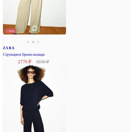
–30%
S
M
L
ZARA
Струящиеся брюки-палаццо
2770 ₽
3930 ₽