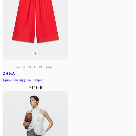
XS
S
M
L
XL
XXL
ZARA
Брюки палаццо на шнурке
5110 ₽