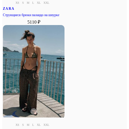
XS
S
M
L
XL
XXL
ZARA
Струящиеся брюки палаццо на шнурке
5110 ₽
XS
S
M
L
XL
XXL