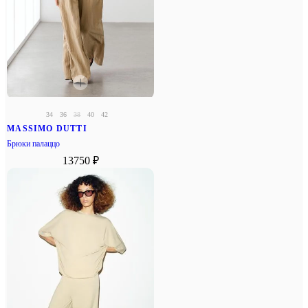
34
36
38
40
42
MASSIMO DUTTI
Брюки палаццо
13750 ₽