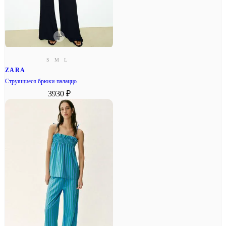
S
M
L
ZARA
Струящиеся брюки-палаццо
3930 ₽