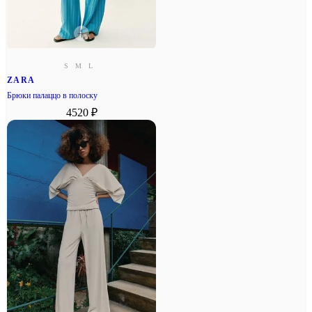
S
M
L
ZARA
Брюки палаццо в полоску
4520 ₽