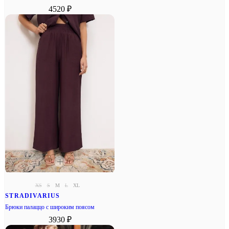
4520 ₽
XS
S
M
L
XL
STRADIVARIUS
Брюки палаццо с широким поясом
3930 ₽