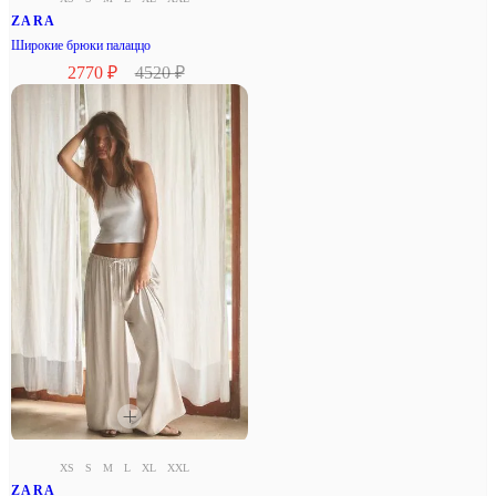
ZARA
Широкие брюки палаццо
2770 ₽
4520 ₽
XS
S
M
L
XL
XXL
ZARA