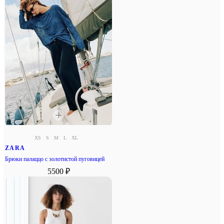
XS
S
M
L
XL
ZARA
Брюки палаццо с золотистой пуговицей
5500 ₽