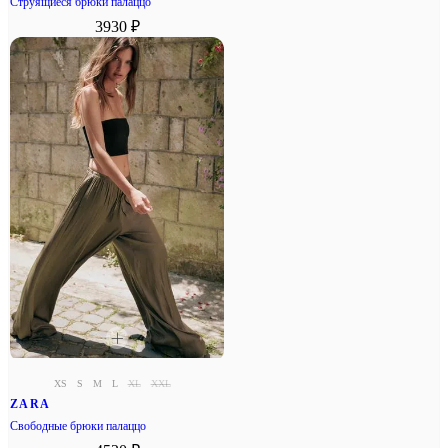
Струящиеся брюки палаццо
3930 ₽
XS
S
M
L
XL
XXL
ZARA
Свободные брюки палаццо