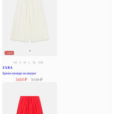
–34%
XS
S
M
L
XL
XXL
ZARA
Брюки палаццо на шнурке
3410 ₽
5110 ₽