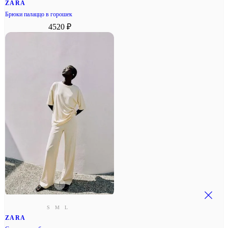
ZARA
Брюки палаццо в горошек
4520 ₽
S
M
L
ZARA