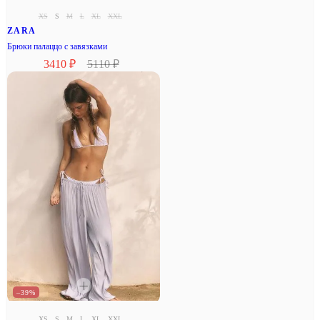
XS
S
M
L
XL
XXL
ZARA
Брюки палаццо с завязками
3410 ₽
5110 ₽
–39%
XS
S
M
L
XL
XXL