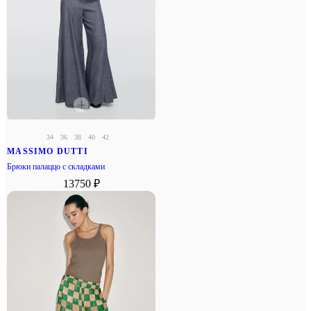
34
36
38
40
42
MASSIMO DUTTI
Брюки палаццо с складками
13750 ₽