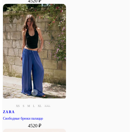
4520 ₽
XS
S
M
L
XL
XXL
ZARA
Свободные брюки палаццо
4520 ₽