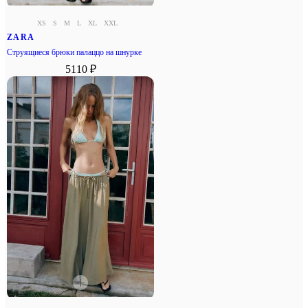
XS
S
M
L
XL
XXL
ZARA
Струящиеся брюки палаццо на шнурке
5110 ₽