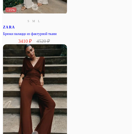
–25%
S
M
L
ZARA
Брюки палаццо из фактурной ткани
3410 ₽
4520 ₽