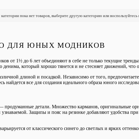
 категории пока нет товаров, выберите другую категорию или воспользуйтесь
ВО ДЛЯ ЮНЫХ МОДНИКОВ
ков от 1½ до 6 лет объединяют в себе не только текущие тренды
о денима, который хорошо тянется и не стесняет движений, что 
зличной длиной и посадкой. Независимо от того, предпочитает
сь найдется все для создания идеального образа юного исследова
— продуманные детали. Множество карманов, оригинальные ор
узнаваемой. Защипы и пояс на резинке добавляют удобства при 
рьируется от классического синего до светлых и ярких оттенко