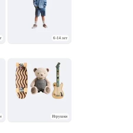
т
6-14 лет
и
Игрушки