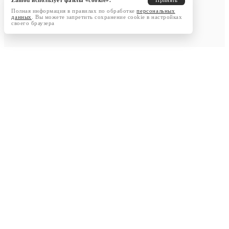
Zamod использует файлы «cookie».
Принять
Полная информация в правилах по обработке
персональных
данных
. Вы можете запретить сохранение cookie в настройках
своего браузера