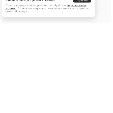
Zamod использует файлы «cookie».
Принять
Полная информация в правилах по обработке
персональных
данных
. Вы можете запретить сохранение cookie в настройках
своего браузера