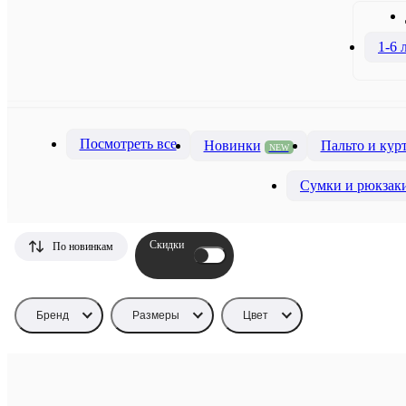
1-6 
Посмотреть все
Новинки
Пальто и кур
NEW
Сумки и рюкзак
Скидки
По новинкам
Бренд
Размеры
Цвет