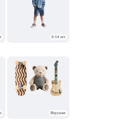
т
6-14 лет
и
Игрушки