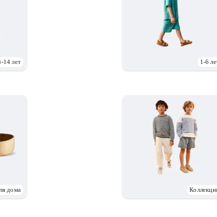
6-14 лет
1-6 ле
ля дома
Коллекци