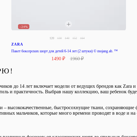
–24%
120
130
140
152
164
ZARA
Пакет боксерских шорт для детей 6-14 лет (2 штуки) © mojang ab. ™
1490 ₽
1960 ₽
РЮ!
иков до 14 лет включает модели от ведущих брендов как Zara и 
стиль и практичность. Выбрав нашу коллекцию, ваш ребенок буде
и – высококачественные, быстросохнущие ткани, сохраняющие 
тивных мальчиков, которые много времени проводят в воде и на 
 различных фасонов: от классических шорт до стильных боксеро