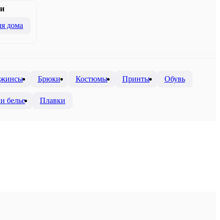
и
я дома
жинсы
Брюки
Костюмы
Принты
Обувь
и белье
Плавки