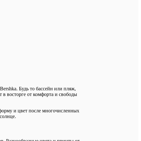
Bershka. Будь то бассейн или пляж,
т в восторге от комфорта и свободы
форму и цвет после многочисленных
солнце.
в. Разнообразные цвета и принты от