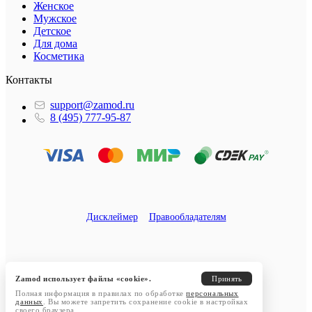
Женское
Мужское
Детское
Для дома
Косметика
Контакты
support@zamod.ru
8 (495) 777-95-87
Дисклеймер
Правообладателям
Zamod использует файлы «cookie».
Принять
Полная информация в правилах по обработке
персональных
данных
. Вы можете запретить сохранение cookie в настройках
своего браузера