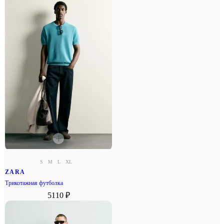
S
M
L
XL
ZARA
Трикотажная футболка
5110 ₽