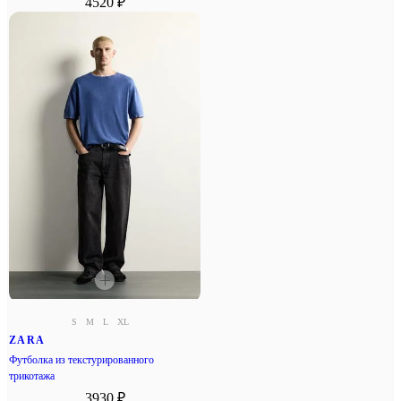
4520 ₽
S
M
L
XL
ZARA
Футболка из текстурированного
трикотажа
3930 ₽