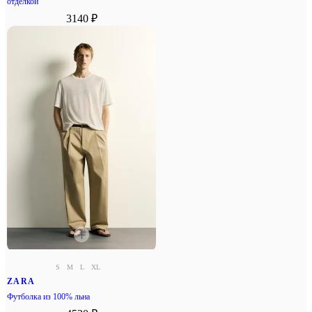
отделкой
3140 ₽
S
M
L
XL
ZARA
Футболка из 100% льна