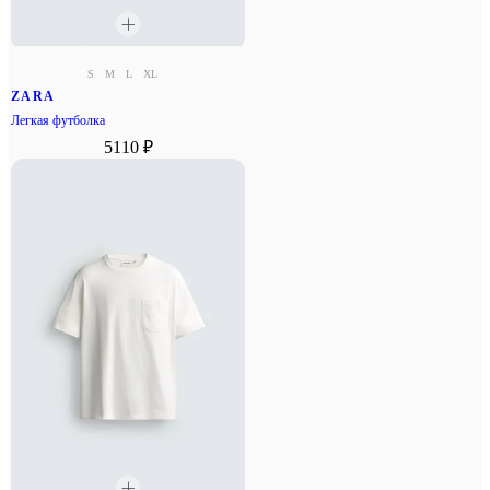
S
M
L
XL
ZARA
Легкая футболка
5110 ₽