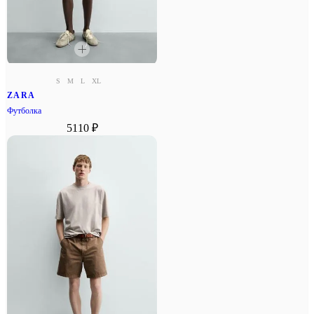
S
M
L
XL
ZARA
Футболка
5110 ₽