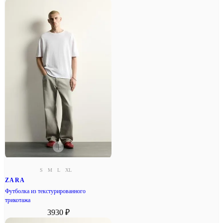
S
M
L
XL
ZARA
Футболка из текстурированного
трикотажа
3930 ₽