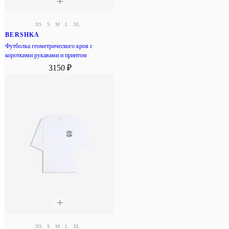
XS
S
M
L
XL
BERSHKA
Футболка геометрического кроя с
короткими рукавами и принтом
3150 ₽
XS
S
M
L
XL