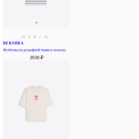
XS
S
M
L
XL
BERSHKA
Футболка из рельефной ткани в полоску
3930 ₽