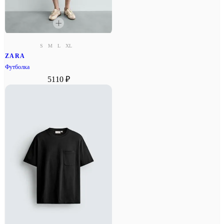
S
M
L
XL
ZARA
Футболка
5110 ₽