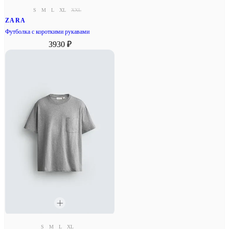
S
M
L
XL
XXL
ZARA
Футболка с короткими рукавами
3930 ₽
S
M
L
XL