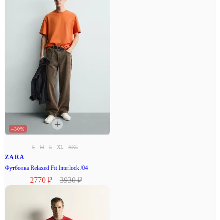
–30%
S
M
L
XL
XXL
ZARA
Футболка Relaxed Fit Interlock /04
2770 ₽
3930 ₽