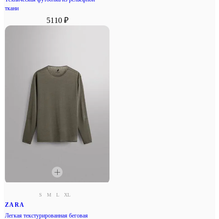
ткани
5110 ₽
S
M
L
XL
ZARA
Легкая текстурированная беговая