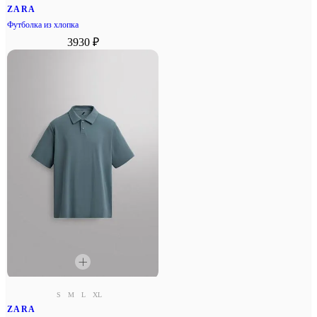
ZARA
Футболка из хлопка
3930 ₽
S
M
L
XL
ZARA