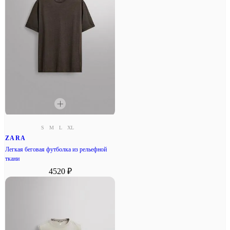
S
M
L
XL
ZARA
Легкая беговая футболка из рельефной
ткани
4520 ₽