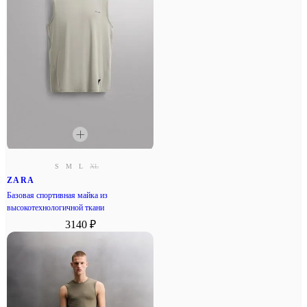
S
M
L
XL
ZARA
Базовая спортивная майка из
высокотехнологичной ткани
3140 ₽