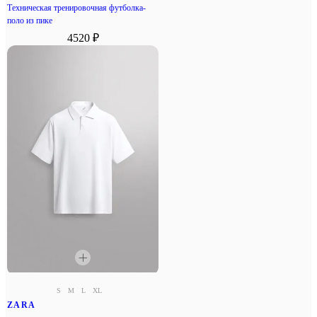
Техническая тренировочная футболка-
поло из пике
4520 ₽
S
M
L
XL
ZARA