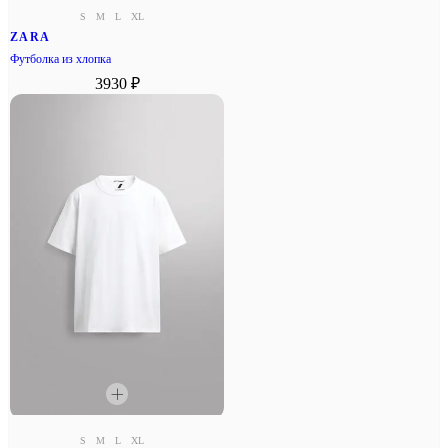
S
M
L
XL
ZARA
Футболка из хлопка
3930 ₽
S
M
L
XL