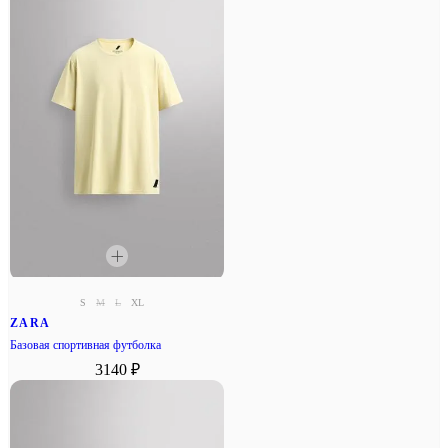
S
M
L
XL
ZARA
Базовая спортивная футболка
3140 ₽