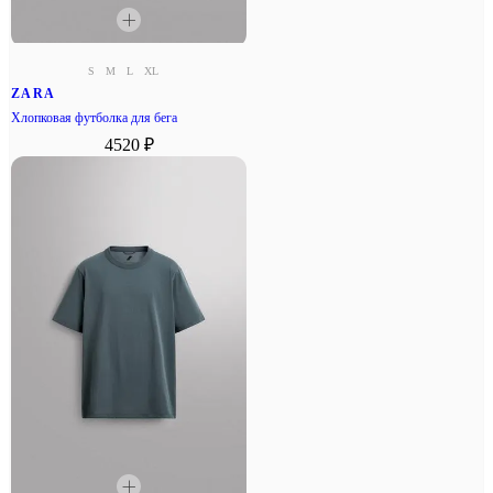
S
M
L
XL
ZARA
Хлопковая футболка для бега
4520 ₽