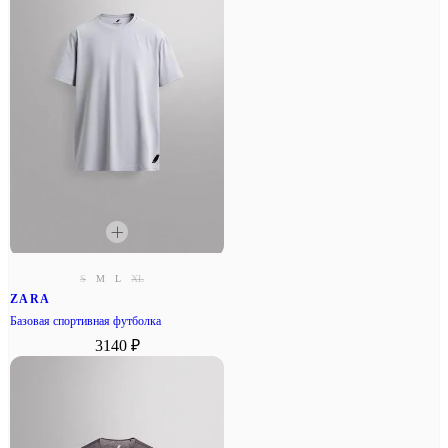
S
M
L
XL
ZARA
Базовая спортивная футболка
3140 ₽