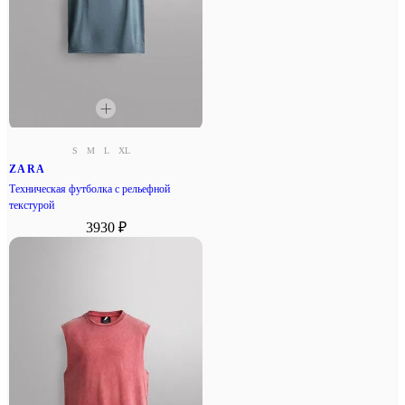
S
M
L
XL
ZARA
Техническая футболка с рельефной
текстурой
3930 ₽