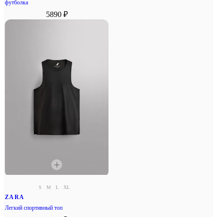
футболка
5890 ₽
S
M
L
XL
ZARA
Легкий спортивный топ