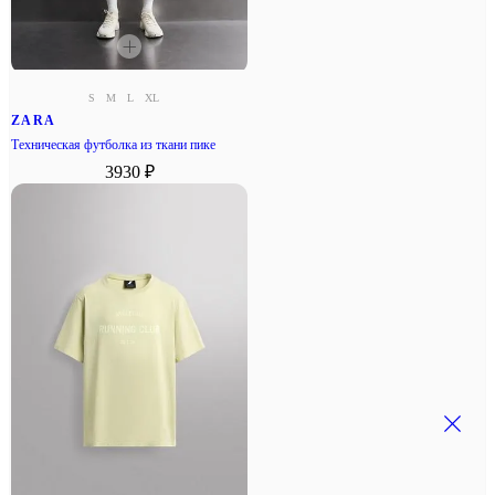
S
M
L
XL
ZARA
Техническая футболка из ткани пике
3930 ₽