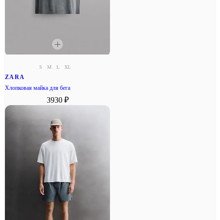
S
M
L
XL
ZARA
Хлопковая майка для бега
3930 ₽