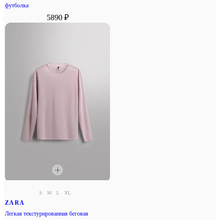
футболка
5890 ₽
S
M
L
XL
ZARA
Легкая текстурированная беговая