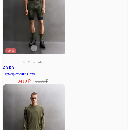
–34%
S
M
L
XL
ZARA
Термофутболка Gravel
3410 ₽
5110 ₽