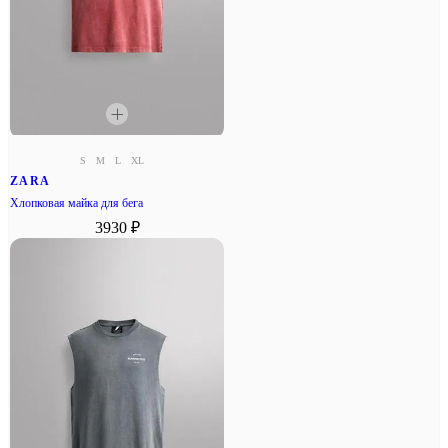
S
M
L
XL
ZARA
Хлопковая майка для бега
3930 ₽