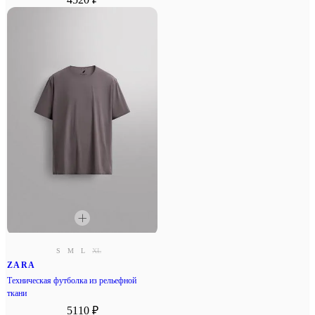
S
M
L
XL
ZARA
Техническая футболка из рельефной
ткани
5110 ₽