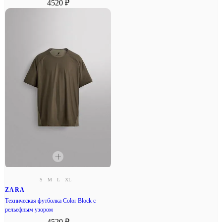
4520 ₽
S
M
L
XL
ZARA
Техническая футболка Color Block с
рельефным узором
4520 ₽