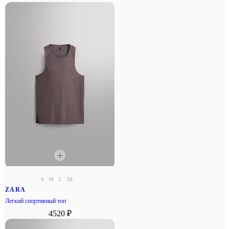
S
M
L
XL
ZARA
Легкий спортивный топ
4520 ₽