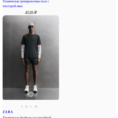
Техническая тренировочная поло с
текстурой пике
4520 ₽
S
M
L
XL
ZARA
Техническая футболка из рельефной