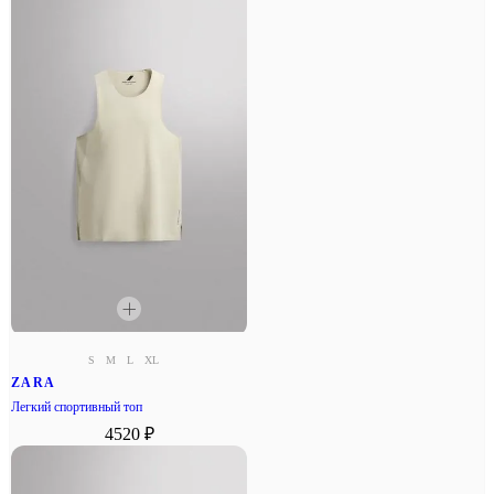
S
M
L
XL
ZARA
Легкий спортивный топ
4520 ₽