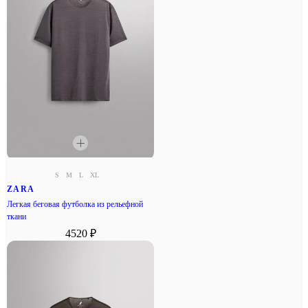
S
M
L
XL
ZARA
Легкая беговая футболка из рельефной
ткани
4520 ₽