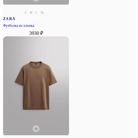
S
M
L
XL
ZARA
Футболка из хлопка
3930 ₽