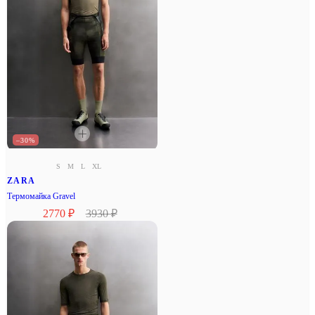
–30%
S
M
L
XL
ZARA
Термомайка Gravel
2770 ₽
3930 ₽