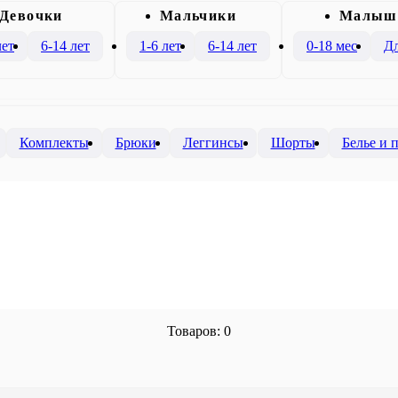
Девочки
Mальчики
Малыш
лет
6-14 лет
1-6 лет
6-14 лет
0-18 мес
Дл
Комплекты
Брюки
Леггинсы
Шорты
Белье и
Товаров: 0