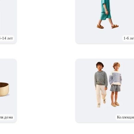
6-14 лет
1-6 ле
ля дома
Коллекци