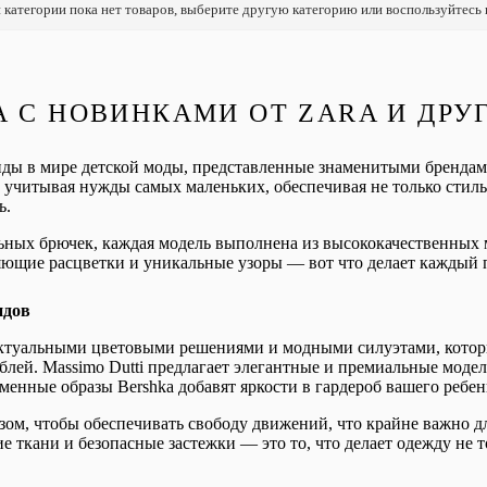
 категории пока нет товаров, выберите другую категорию или воспользуйтесь
 С НОВИНКАМИ ОТ ZARA И ДРУ
ды в мире детской моды, представленные знаменитыми брендами к
 учитывая нужды самых маленьких, обеспечивая не только стил
ь.
ьных брючек, каждая модель выполнена из высококачественных 
ющие расцветки и уникальные узоры — вот что делает каждый 
ндов
 актуальными цветовыми решениями и модными силуэтами, которы
ей. Massimo Dutti предлагает элегантные и премиальные модели
менные образы Bershka добавят яркости в гардероб вашего ребен
зом, чтобы обеспечивать свободу движений, что крайне важно д
е ткани и безопасные застежки — это то, что делает одежду не т