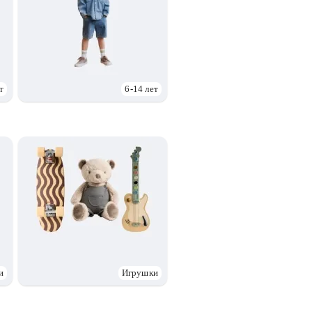
т
6-14 лет
и
Игрушки