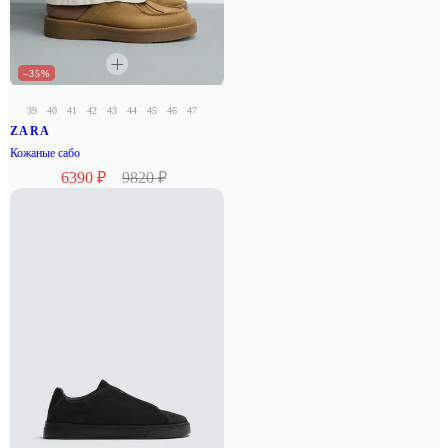
–35%
39
40
41
42
43
44
45
46
47
ZARA
Кожаные сабо
6390 ₽
9820 ₽