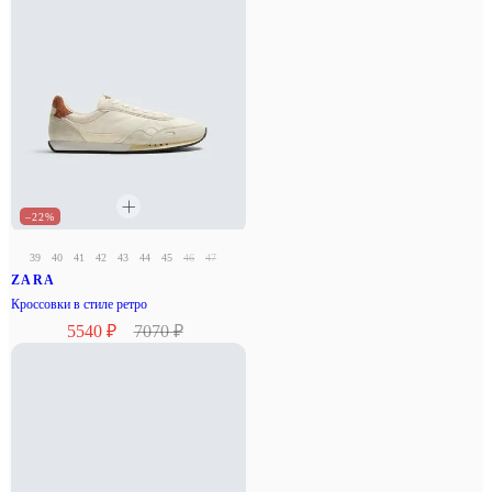
–22%
39
40
41
42
43
44
45
46
47
ZARA
Кроссовки в стиле ретро
5540 ₽
7070 ₽