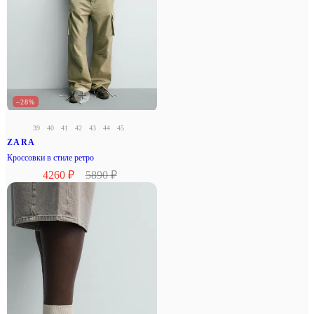
–28%
39
40
41
42
43
44
45
ZARA
Кроссовки в стиле ретро
4260 ₽
5890 ₽