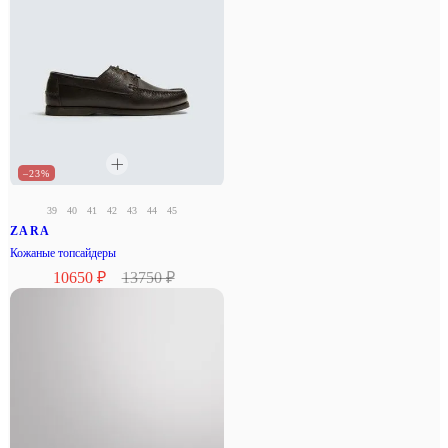
–23%
39
40
41
42
43
44
45
ZARA
Кожаные топсайдеры
10650 ₽
13750 ₽