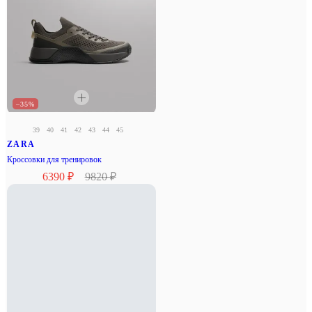
–35%
39
40
41
42
43
44
45
ZARA
Кроссовки для тренировок
6390 ₽
9820 ₽