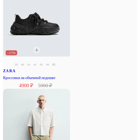
–17%
39
40
41
42
43
44
45
ZARA
Кроссовки на объемной подошве
4900 ₽
5900 ₽