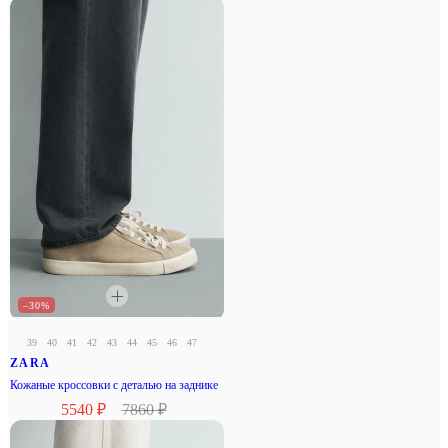
–30%
39
40
41
42
43
44
45
46
47
ZARA
Кожаные кроссовки с деталью на заднике
5540 ₽
7860 ₽