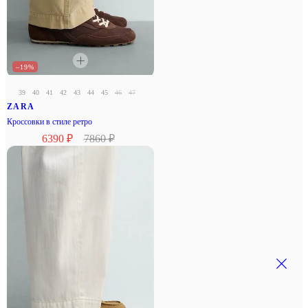
–19%
39
40
41
42
43
44
45
46
47
ZARA
Кроссовки в стиле ретро
6390 ₽
7860 ₽