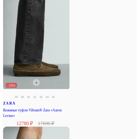
–28%
39
40
41
42
43
44
45
ZARA
Кожаные туфли Vibram® Zara «Aaron
Levine»
12780 ₽
17690 ₽