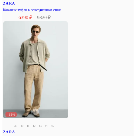
ZARA
Кожаные туфли в повседневном стиле
6390 ₽
9820 ₽
–35%
39
40
41
42
43
44
45
ZARA