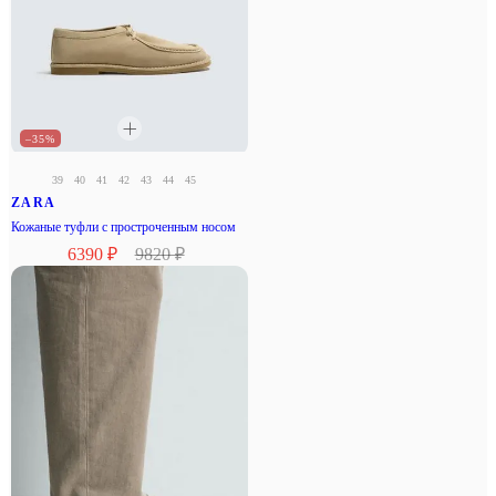
–35%
39
40
41
42
43
44
45
ZARA
Кожаные туфли с простроченным носом
6390 ₽
9820 ₽