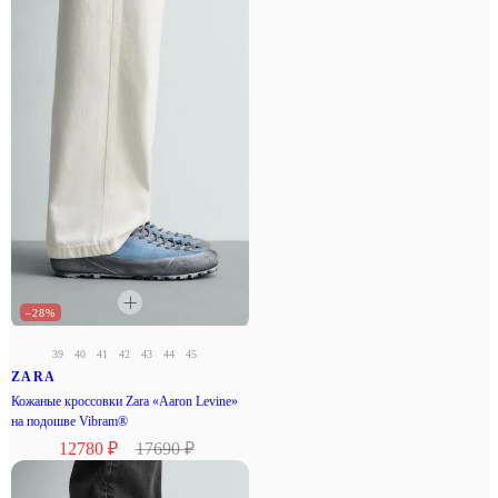
–28%
39
40
41
42
43
44
45
ZARA
Кожаные кроссовки Zara «Aaron Levine»
на подошве Vibram®
12780 ₽
17690 ₽