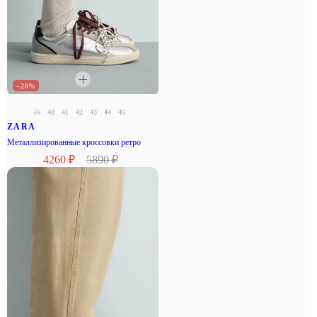
–28%
39
40
41
42
43
44
45
ZARA
Металлизированные кроссовки ретро
4260 ₽
5890 ₽