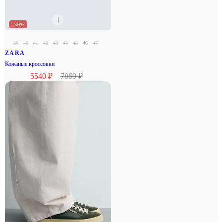
–30%
39
40
41
42
43
44
45
46
47
ZARA
Кожаные кроссовки
5540 ₽
7860 ₽