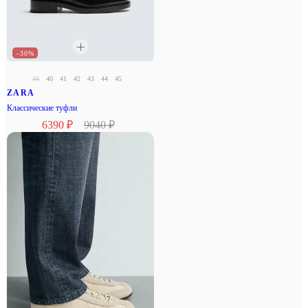
–30%
39
40
41
42
43
44
45
ZARA
Классические туфли
6390 ₽
9040 ₽