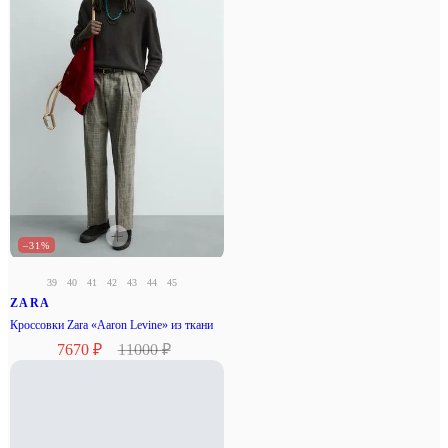
–31%
39
40
41
42
43
44
45
ZARA
Кроссовки Zara «Aaron Levine» из ткани
7670 ₽
11000 ₽