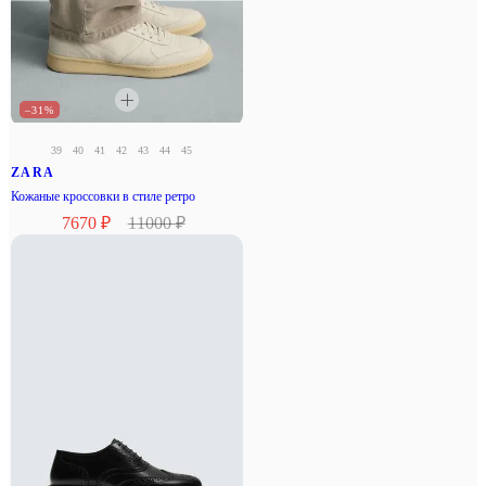
–31%
39
40
41
42
43
44
45
ZARA
Кожаные кроссовки в стиле ретро
7670 ₽
11000 ₽