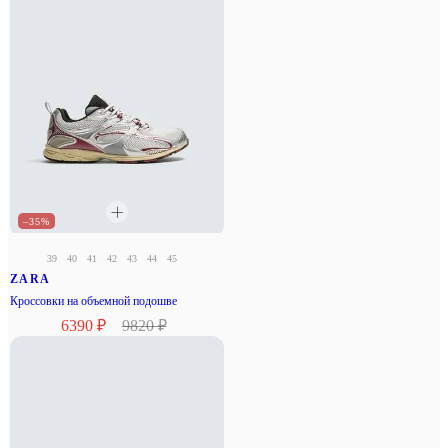
–35%
39
40
41
42
43
44
45
ZARA
Кроссовки на объемной подошве
6390 ₽
9820 ₽