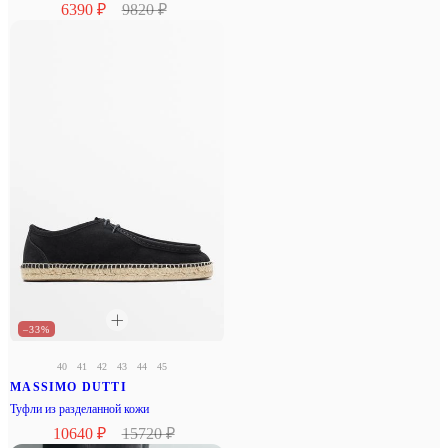
6390 ₽
9820 ₽
–33%
40
41
42
43
44
45
MASSIMO DUTTI
Туфли из разделанной кожи
10640 ₽
15720 ₽