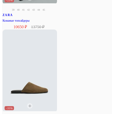
–23%
39
40
41
42
43
44
45
ZARA
Кожаные топсайдеры
10650 ₽
13750 ₽
–35%