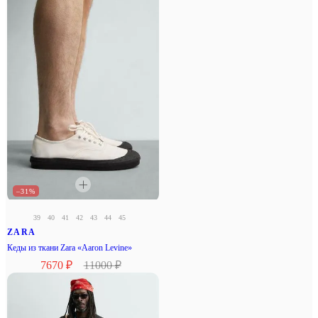
–31%
39
40
41
42
43
44
45
ZARA
Кеды из ткани Zara «Aaron Levine»
7670 ₽
11000 ₽