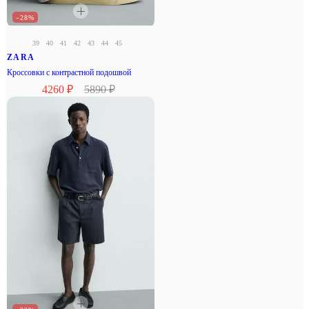
–28%
39
40
41
42
43
44
45
ZARA
Кроссовки с контрастной подошвой
4260 ₽
5890 ₽