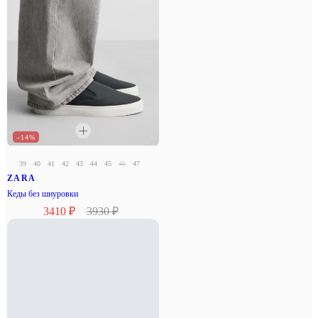
–14%
39
40
41
42
43
44
45
46
47
ZARA
Кеды без шнуровки
3410 ₽
3930 ₽