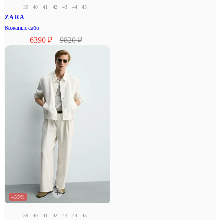
39
40
41
42
43
44
45
ZARA
Кожаные сабо
6390 ₽
9820 ₽
–35%
39
40
41
42
43
44
45