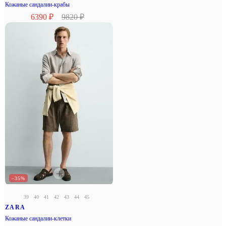
Кожаные сандалии-крабы
6390 ₽
9820 ₽
–35%
39
40
41
42
43
44
45
ZARA
Кожаные сандалии-клетки