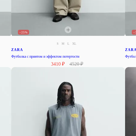
–25%
–
S
M
L
XL
ZARA
ZAR
Футболка с принтом и эффектом потертости
Футбол
3410 ₽
4520 ₽