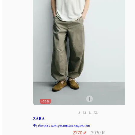
–30%
S
M
L
XL
ZARA
Футболка с контрастными надписями
2770 ₽
3930 ₽