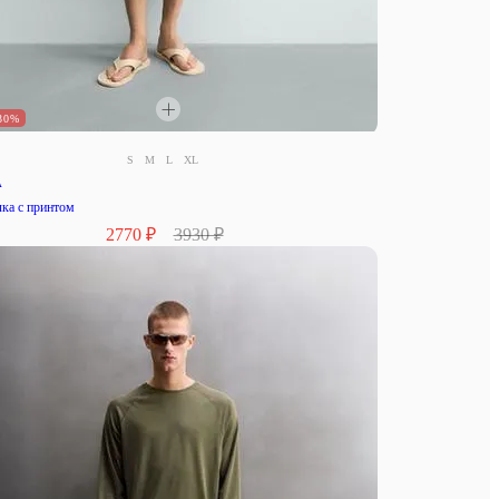
30%
S
M
L
XL
A
ка с принтом
2770 ₽
3930 ₽