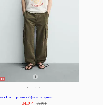
14%
S
M
L
XL
A
ажный топ с принтом и эффектом потертости
3410 ₽
3930 ₽