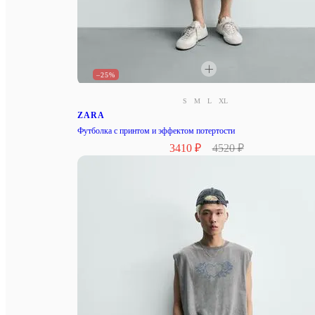
–25%
S
M
L
XL
ZARA
Футболка с принтом и эффектом потертости
3410 ₽
4520 ₽