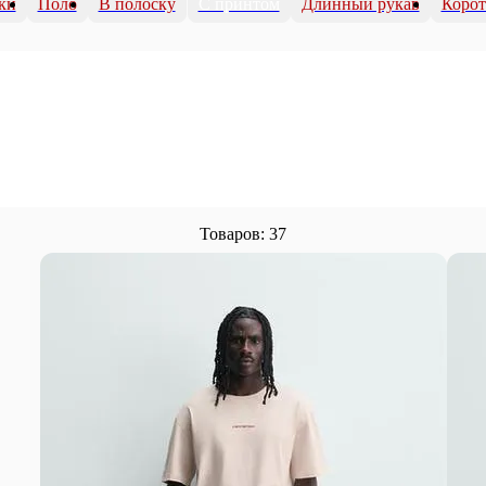
ки
Поло
В полоску
С принтом
Длинный рукав
Корот
Товаров: 37