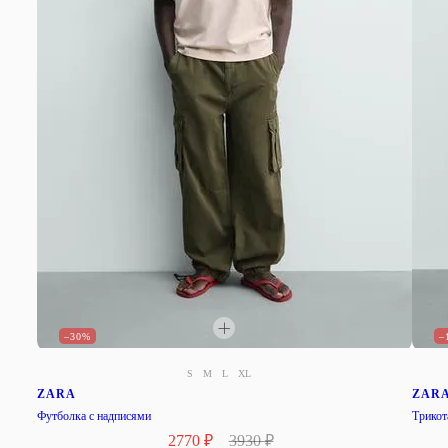
–30%
–
S
M
L
XL
ZARA
ZAR
Футболка с надписями
Трикот
2770 ₽
3930 ₽