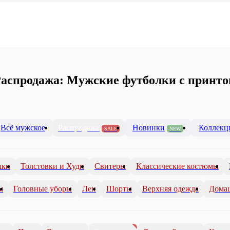
аспродажа: Мужские футболки с принт
Всё мужское
Распродажа
Новинки
Коллекц
SALE
NEW
шки
Толстовки и Худи
Свитеры
Классические костюмы
м
Головные уборы
Лен
Шорты
Верхняя одежда
Дома