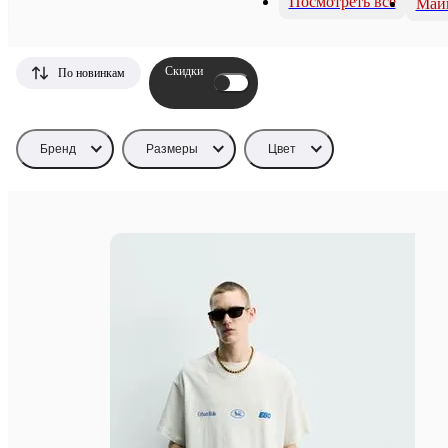
Посмотреть все
Май
Скидки
По новинкам
Бренд
Размеры
Цвет