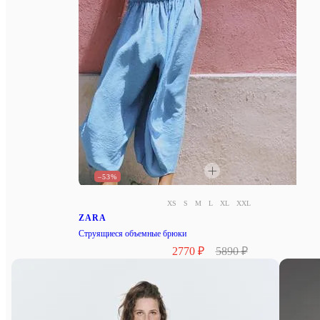
–53%
XS
S
M
L
XL
XXL
ZARA
Струящиеся объемные брюки
2770 ₽
5890 ₽