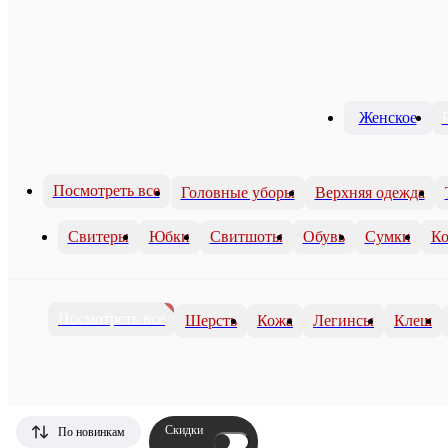
Женское
Посмотреть все
Головные уборы
Верхняя одежда
Свитеры
Юбки
Свитшоты
Обувь
Сумки
Ко
Посмотреть все
Шерсть
Кожа
Легинсы
Клеш
Скидки
По новинкам