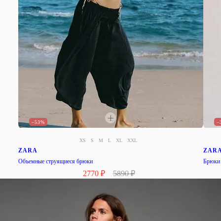
–53%
–
XS
S
M
L
XL
XXL
ZARA
ZAR
Объемные струящиеся брюки
Брюки 
2770 ₽
5890 ₽