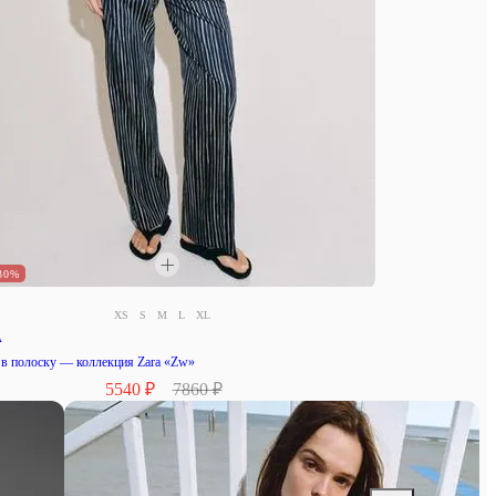
30%
XS
S
M
L
XL
A
в полоску — коллекция Zara «Zw»
5540 ₽
7860 ₽