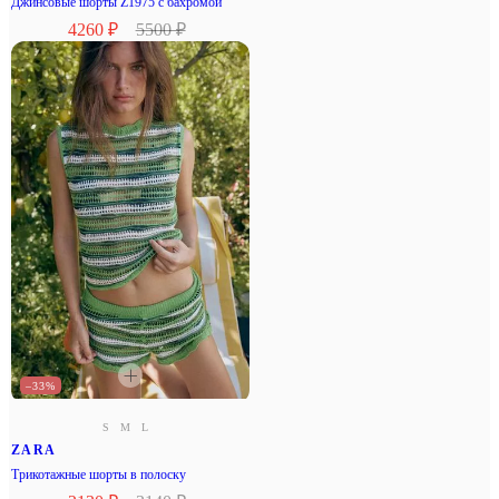
Джинсовые шорты Z1975 с бахромой
4260 ₽
5500 ₽
–33%
S
M
L
ZARA
Трикотажные шорты в полоску