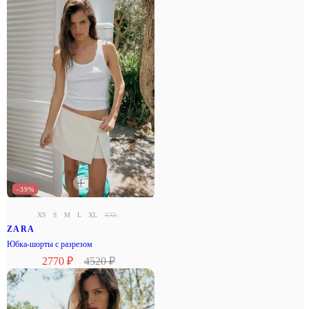
–39%
XS
S
M
L
XL
XXL
ZARA
Юбка-шорты с разрезом
2770 ₽
4520 ₽