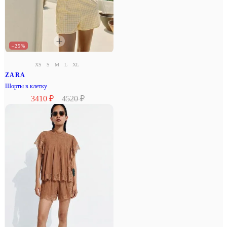
–25%
XS
S
M
L
XL
ZARA
Шорты в клетку
3410 ₽
4520 ₽