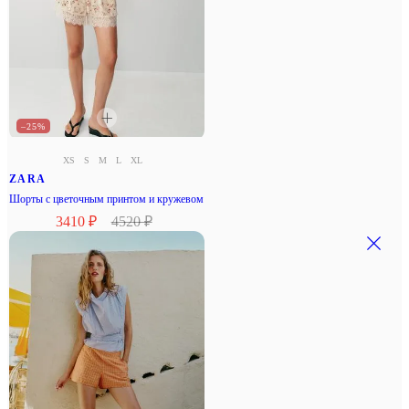
–25%
XS
S
M
L
XL
ZARA
Шорты с цветочным принтом и кружевом
3410 ₽
4520 ₽