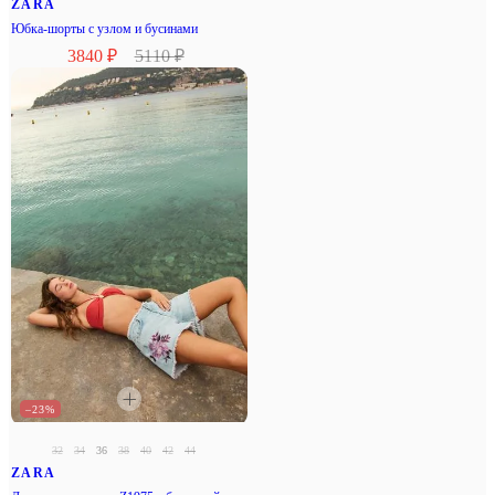
ZARA
Юбка-шорты с узлом и бусинами
3840 ₽
5110 ₽
–23%
32
34
36
38
40
42
44
ZARA