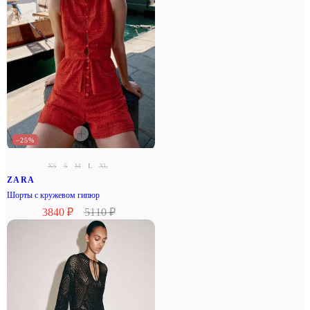
–25%
XS
S
M
L
XL
ZARA
Шорты с кружевом гипюр
3840 ₽
5110 ₽