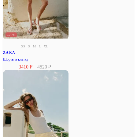
–25%
XS
S
M
L
XL
ZARA
Шорты в клетку
3410 ₽
4520 ₽