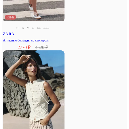
–39%
XS
S
M
L
XL
XXL
ZARA
Атласные бермуды со стопером
2770 ₽
4520 ₽