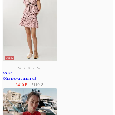
–34%
XS
S
M
L
XL
ZARA
Юбка-шорты с вышивкой
3410 ₽
5110 ₽