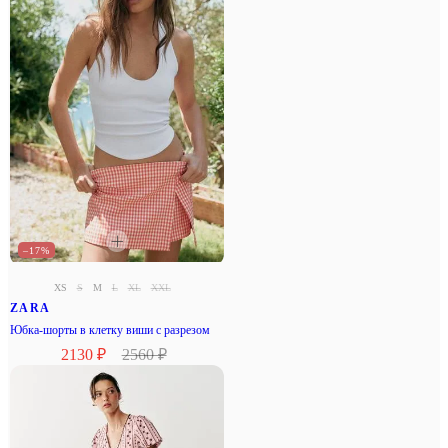
–17%
XS
S
M
L
XL
XXL
ZARA
Юбка-шорты в клетку виши с разрезом
2130 ₽
2560 ₽