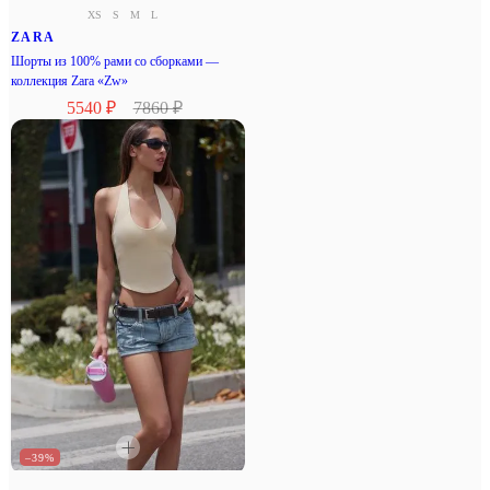
XS
S
M
L
ZARA
Шорты из 100% рами со сборками —
коллекция Zara «Zw»
5540 ₽
7860 ₽
–39%