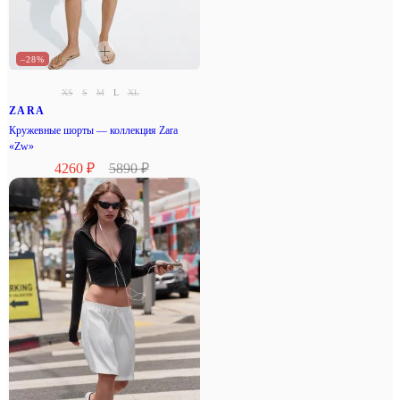
–28%
XS
S
M
L
XL
ZARA
Кружевные шорты — коллекция Zara
«Zw»
4260 ₽
5890 ₽