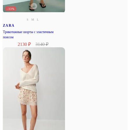
–33%
S
M
L
ZARA
Трикотажные шорты с эластичным
поясом
2130 ₽
3140 ₽