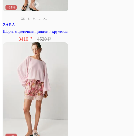
–25%
XS
S
M
L
XL
ZARA
Шорты с цветочным принтом и кружевом
3410 ₽
4520 ₽