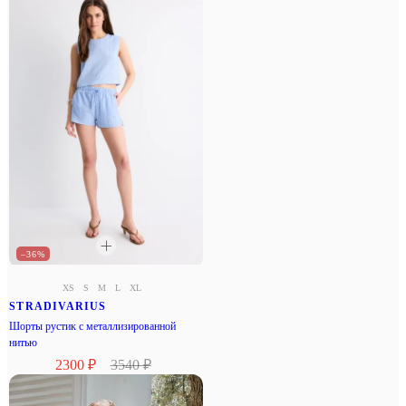
–36%
XS
S
M
L
XL
STRADIVARIUS
Шорты рустик с металлизированной
нитью
2300 ₽
3540 ₽