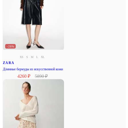
–28%
XS
S
M
L
XL
ZARA
Длинные бермуды из искусственной кожи
4260 ₽
5890 ₽