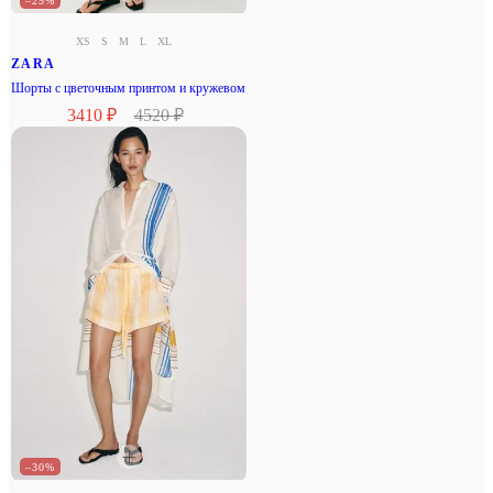
–25%
XS
S
M
L
XL
ZARA
Шорты с цветочным принтом и кружевом
3410 ₽
4520 ₽
–30%