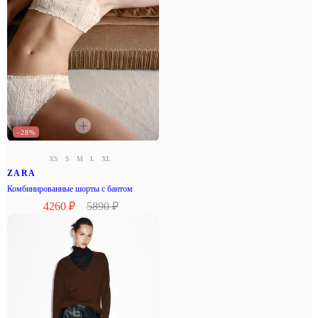
–28%
XS
S
M
L
XL
ZARA
Комбинированные шорты с бантом
4260 ₽
5890 ₽