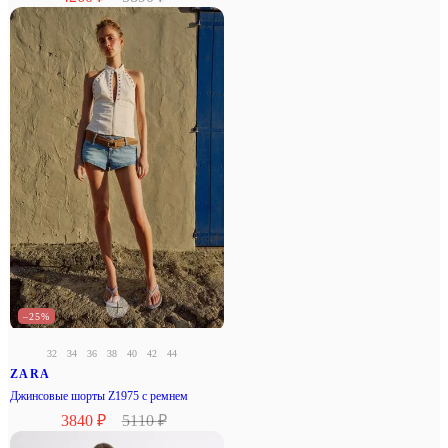
–25%
32
34
36
38
40
42
44
ZARA
Джинсовые шорты Z1975 с ремнем
3840 ₽
5110 ₽