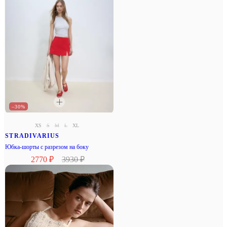
–30%
XS
S
M
L
XL
STRADIVARIUS
Юбка-шорты с разрезом на боку
2770 ₽
3930 ₽