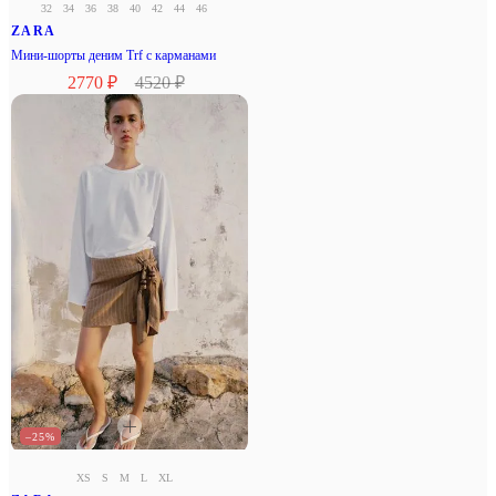
32
34
36
38
40
42
44
46
ZARA
Мини-шорты деним Trf с карманами
2770 ₽
4520 ₽
–25%
XS
S
M
L
XL