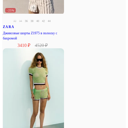
–25%
32
34
36
38
40
42
44
ZARA
Джинсовые шорты Z1975 в полоску с
бахромой
3410 ₽
4520 ₽