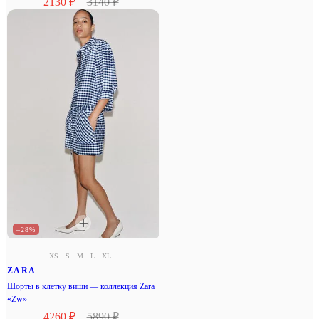
2130 ₽
3140 ₽
–28%
XS
S
M
L
XL
ZARA
Шорты в клетку виши — коллекция Zara
«Zw»
4260 ₽
5890 ₽