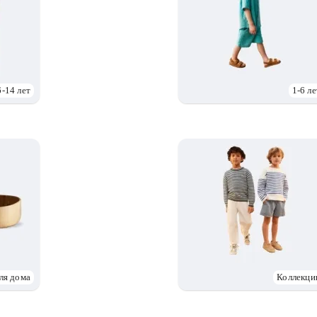
6-14 лет
1-6 ле
ля дома
Коллекци