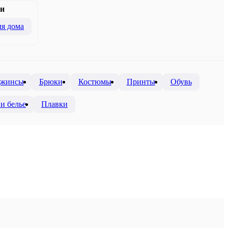
и
я дома
жинсы
Брюки
Костюмы
Принты
Обувь
и белье
Плавки