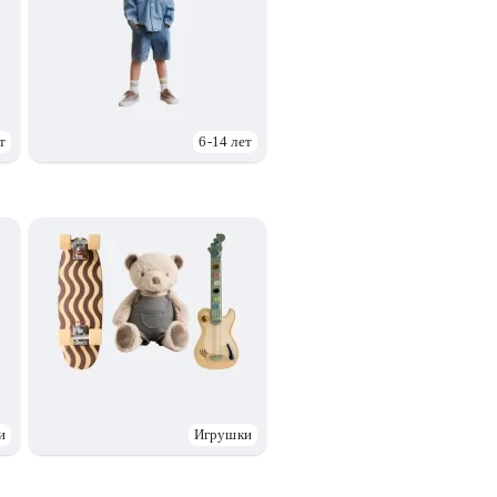
т
6-14 лет
и
Игрушки