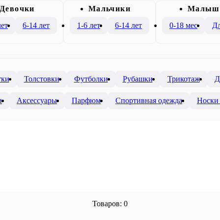
Девочки
Mальчики
Малыш
лет
6-14 лет
1-6 лет
6-14 лет
0-18 мес
Дл
тки
Толстовки
Футболки
Рубашки
Трикотаж
Д
и
Аксессуары
Парфюм
Спортивная одежда
Носки 
Товаров: 0