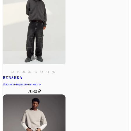
32
34
36
38
40
42
44
46
BERSHKA
Джинсы-парашюты карго
7080 ₽