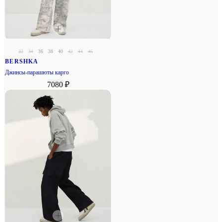
32
34
36
38
40
42
44
46
BERSHKA
Джинсы-парашюты карго
7080 ₽