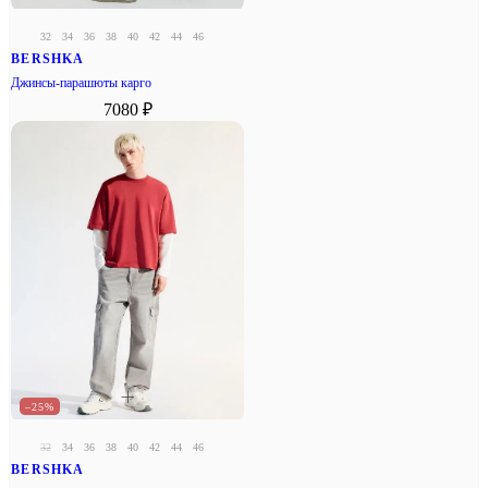
32
34
36
38
40
42
44
46
BERSHKA
Джинсы-парашюты карго
7080 ₽
–25%
32
34
36
38
40
42
44
46
BERSHKA