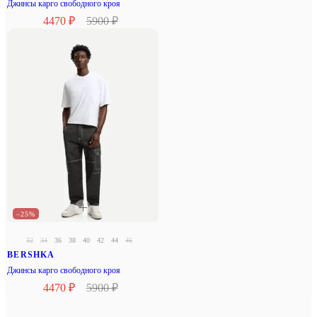
Джинсы карго свободного кроя
4470 ₽
5900 ₽
–25%
32
34
36
38
40
42
44
46
BERSHKA
Джинсы карго свободного кроя
4470 ₽
5900 ₽