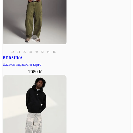
32
34
36
38
40
42
44
46
BERSHKA
Джинсы-парашюты карго
7080 ₽