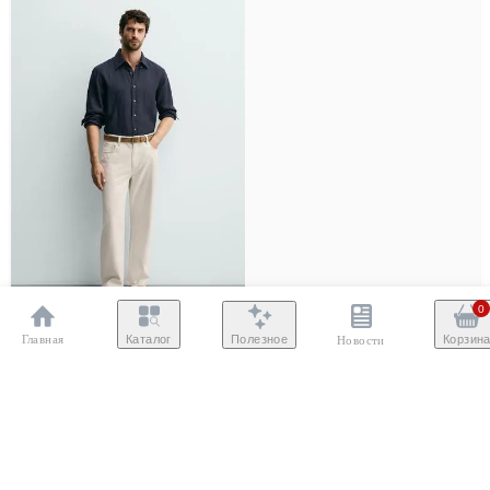
0
Главная
Полезное
Каталог
Корзин
Новости
38
40
42
44
46
ZARA
Джинсы прямого кроя
7860 ₽