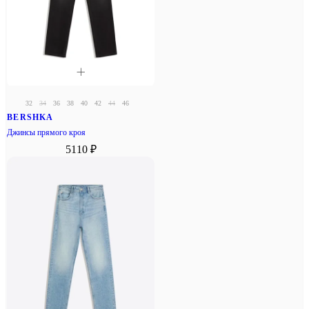
32
34
36
38
40
42
44
46
BERSHKA
Джинсы прямого кроя
5110 ₽