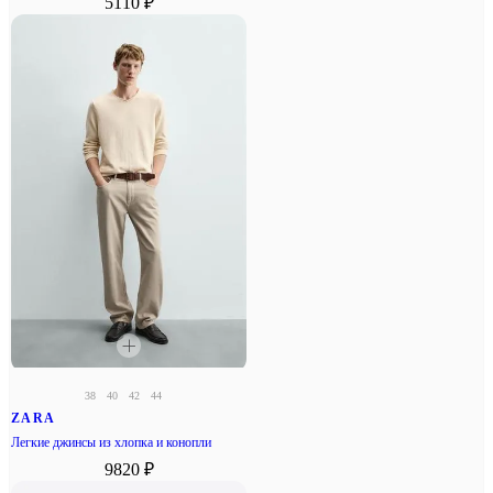
5110 ₽
38
40
42
44
ZARA
Легкие джинсы из хлопка и конопли
9820 ₽