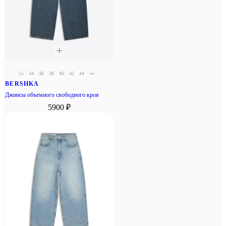
32
34
36
38
40
42
44
46
BERSHKA
Джинсы объемного свободного кроя
5900 ₽