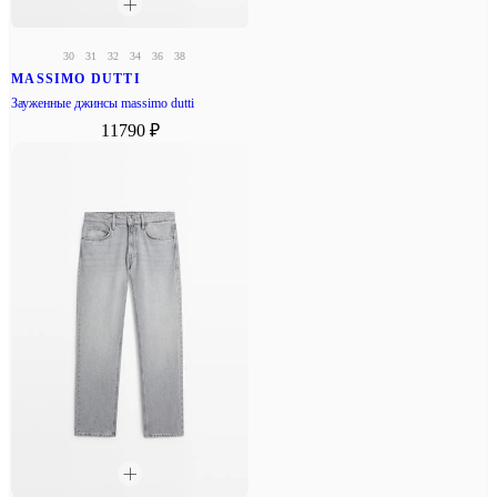
30
31
32
34
36
38
MASSIMO DUTTI
Зауженные джинсы massimo dutti
11790 ₽