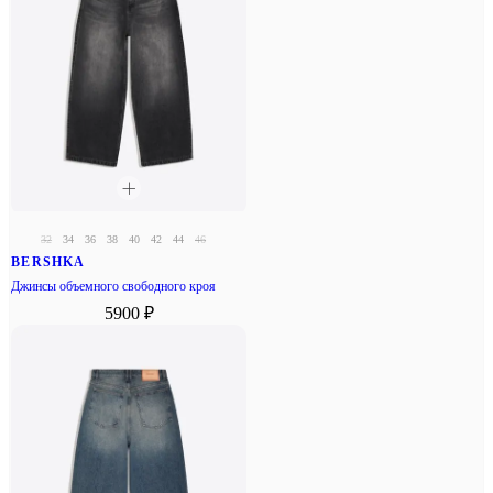
32
34
36
38
40
42
44
46
BERSHKA
Джинсы объемного свободного кроя
5900 ₽