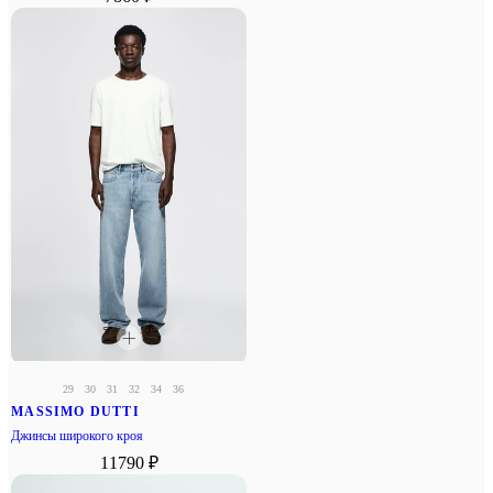
29
30
31
32
34
36
MASSIMO DUTTI
Джинсы широкого кроя
11790 ₽