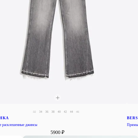
32
34
36
38
40
42
44
46
SHKA
BER
 расклешенные джинсы
Прямы
5900 ₽