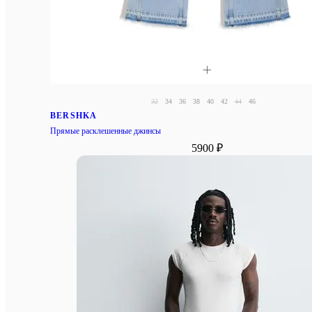
32
34
36
38
40
42
44
46
BERSHKA
Прямые расклешенные джинсы
5900 ₽