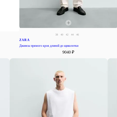
38
40
42
44
46
ZARA
Джинсы прямого кроя длиной до щиколотки
9040 ₽