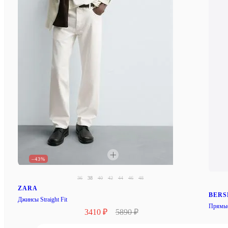
–43%
36
38
40
42
44
46
48
ZARA
BER
Джинсы Straight Fit
Прямые
3410 ₽
5890 ₽