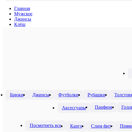
Главная
Мужское
Джинсы
Клёш
Брюки
Джинсы
Футболки
Рубашки
Толстов
Парфюм
Голо
Аксессуары
Посмотреть все
Карго
Слим фит
Прямо