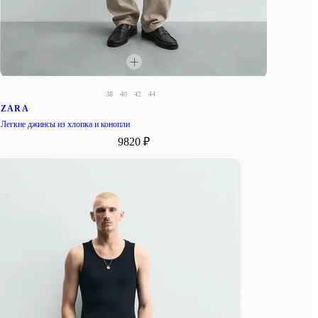
38
40
42
44
ZARA
Легкие джинсы из хлопка и конопли
9820 ₽