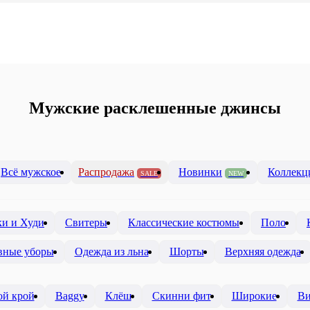
Мужские расклешенные джинсы
Всё мужское
Распродажа
Новинки
Коллекц
SALE
NEW
ки и Худи
Свитеры
Классические костюмы
Поло
вные уборы
Одежда из льна
Шорты
Верхняя одежда
й крой
Baggy
Клёш
Скинни фит
Широкие
Ви