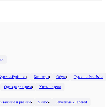
ии
Куртки-Рубашки
Блейзеры
Обувь
Сумки и Рюкзаки
Одежда для дома
Хиты недели
нтажные и рваные
Чинос
Зауженые - Tapered