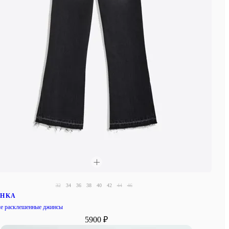
32
34
36
38
40
42
44
46
SHKA
е расклешенные джинсы
5900 ₽