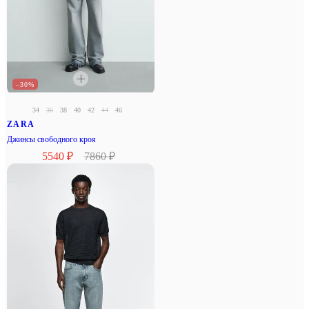
–30%
34
36
38
40
42
44
46
ZARA
Джинсы свободного кроя
5540 ₽
7860 ₽