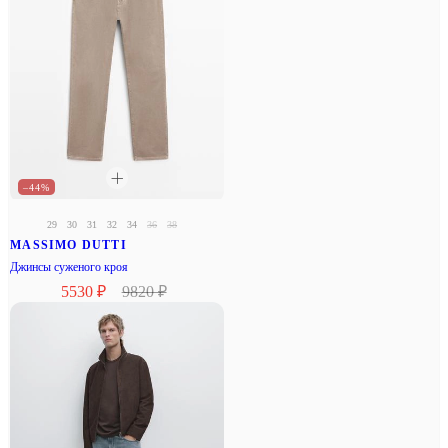
–44%
29
30
31
32
34
36
38
MASSIMO DUTTI
Джинсы суженого кроя
5530 ₽
9820 ₽