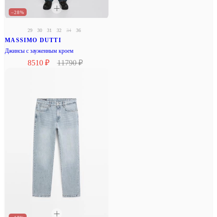
–28%
29
30
31
32
34
36
MASSIMO DUTTI
Джинсы с зауженным кроем
8510 ₽
11790 ₽