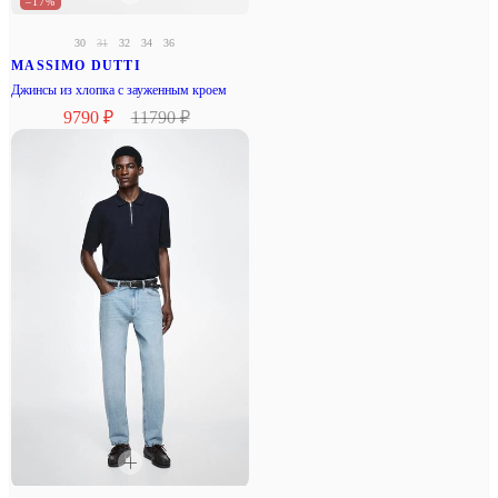
–17%
30
31
32
34
36
MASSIMO DUTTI
Джинсы из хлопка с зауженным кроем
9790 ₽
11790 ₽