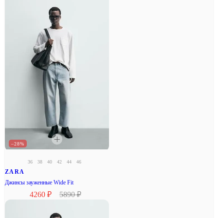
–28%
36
38
40
42
44
46
ZARA
Джинсы зауженные Wide Fit
4260 ₽
5890 ₽