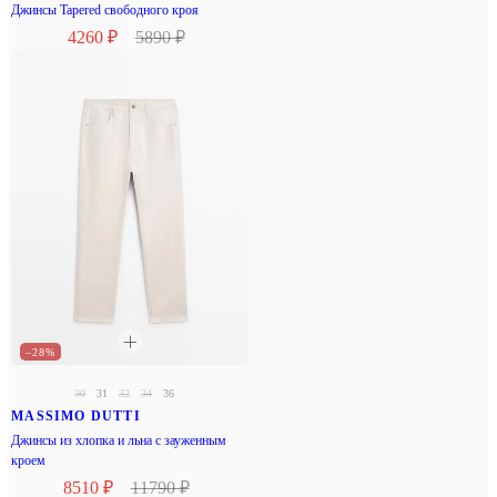
Джинсы Tapered свободного кроя
4260 ₽
5890 ₽
–28%
30
31
32
34
36
MASSIMO DUTTI
Джинсы из хлопка и льна с зауженным
кроем
8510 ₽
11790 ₽