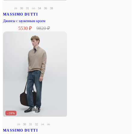
29
30
31
32
34
36
38
MASSIMO DUTTI
Джинсы с зауженным кроем
5530 ₽
9820 ₽
–28%
29
30
31
32
34
36
MASSIMO DUTTI