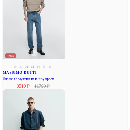
–28%
29
30
31
32
34
36
38
MASSIMO DUTTI
Джинсы с зауженным к низу кроем
8510 ₽
11790 ₽