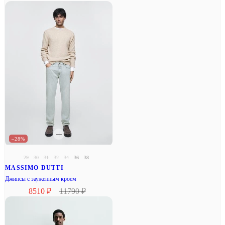
–28%
29
30
31
32
34
36
38
MASSIMO DUTTI
Джинсы с зауженным кроем
8510 ₽
11790 ₽