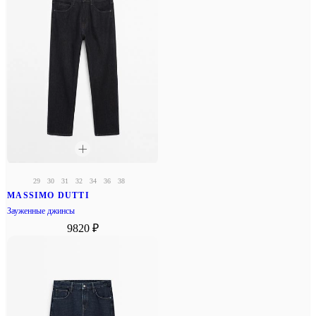
29
30
31
32
34
36
38
MASSIMO DUTTI
Зауженные джинсы
9820 ₽