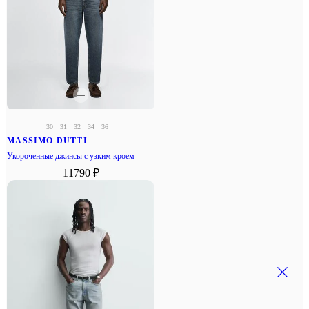
30
31
32
34
36
MASSIMO DUTTI
Укороченные джинсы с узким кроем
11790 ₽