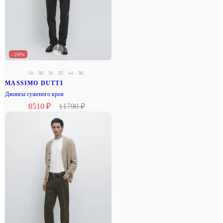
–28%
29
30
31
32
34
36
MASSIMO DUTTI
Джинсы суженого кроя
8510 ₽
11790 ₽