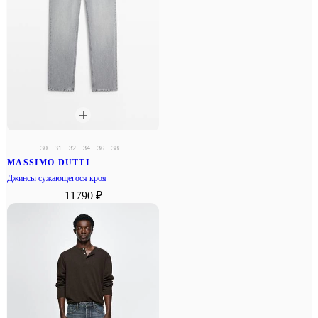
30
31
32
34
36
38
MASSIMO DUTTI
Джинсы сужающегося кроя
11790 ₽