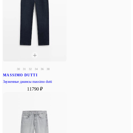
30
31
32
34
36
38
MASSIMO DUTTI
Зауженные джинсы massimo dutti
11790 ₽