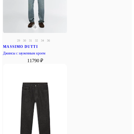
29
30
31
32
34
36
MASSIMO DUTTI
Джинсы с зауженным кроем
11790 ₽