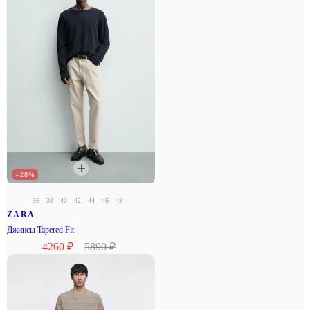
–28%
36
38
40
42
44
46
48
ZARA
Джинсы Tapered Fit
4260 ₽
5890 ₽