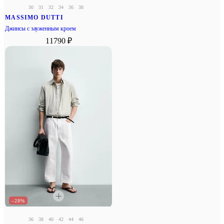
30
31
32
34
36
38
MASSIMO DUTTI
Джинсы с зауженным кроем
11790 ₽
–28%
36
38
40
42
44
46