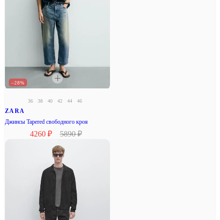
–28%
36
38
40
42
44
46
ZARA
Джинсы Tapered свободного кроя
4260 ₽
5890 ₽