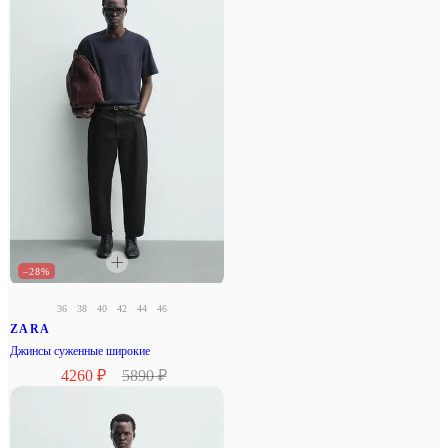
–28%
36
38
40
42
44
46
ZARA
Джинсы суженные широкие
4260 ₽
5890 ₽