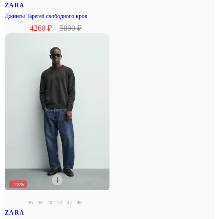
ZARA
Джинсы Tapered свободного кроя
4260 ₽
5890 ₽
–28%
36
38
40
42
44
46
ZARA