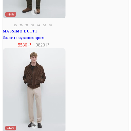
–44%
29
30
31
32
34
36
38
MASSIMO DUTTI
Джинсы с зауженным кроем
5530 ₽
9820 ₽
–44%