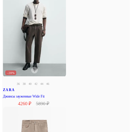
–28%
36
38
40
42
44
46
ZARA
Джинсы зауженные Wide Fit
4260 ₽
5890 ₽